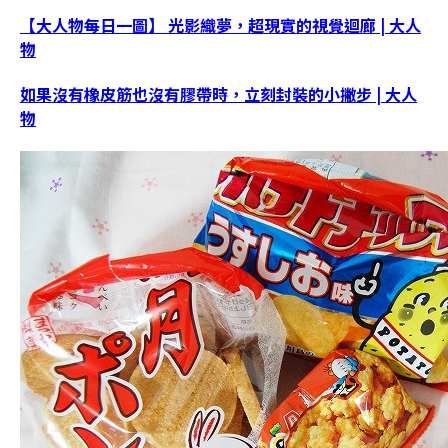
【大人物每日一圖】 光影織夢，超現實的視覺迴廊 | 大人
物
如果沒有橡皮筋也沒有膠帶時，立刻封裝的小撇步 | 大人
物