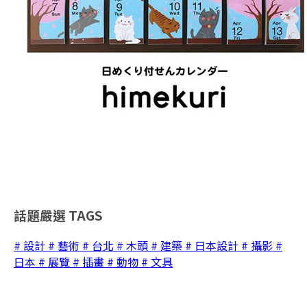
話題嚴選
TAGS
# 設計
# 藝術
# 台北
# 木頭
# 建築
# 日本設計
# 攝影
#
日本
# 展覽
# 插畫
# 動物
# 文具