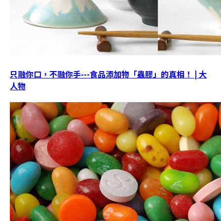
只融你口，不融你手---食品添加物「蟲膠」的真相！ | 大
人物