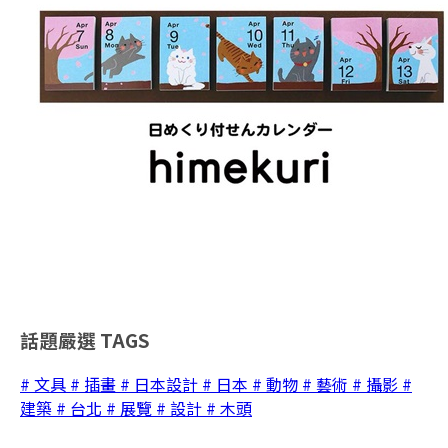
話題嚴選
TAGS
# 文具
# 插畫
# 日本設計
# 日本
# 動物
# 藝術
# 攝影
#
建築
# 台北
# 展覽
# 設計
# 木頭