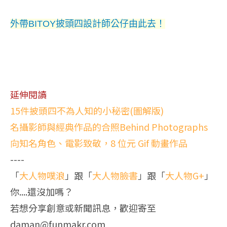
外帶BITOY披頭四設計師公仔由此去！
延伸閱讀
15件披頭四不為人知的小秘密(圖解版)
名攝影師與經典作品的合照Behind Photographs
向知名角色、電影致敬，8 位元 Gif 動畫作品
----
「
大人物噗浪
」跟「
大人物臉書
」跟「
大人物G+
」
你....還沒加嗎？
若想分享創意或新聞訊息，歡迎寄至
daman@funmakr.com