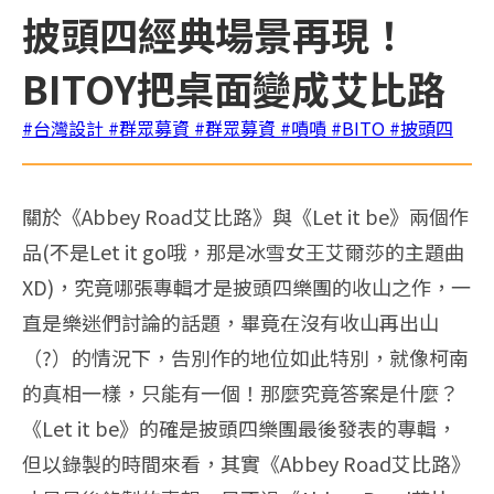
披頭四經典場景再現！
BITOY把桌面變成艾比路
#台灣設計
#群眾募資
#群眾募資
#嘖嘖
#BITO
#披頭四
關於《Abbey Road艾比路》與《Let it be》兩個作
品(不是Let it go哦，那是冰雪女王艾爾莎的主題曲
XD)，究竟哪張專輯才是披頭四樂團的收山之作，一
直是樂迷們討論的話題，畢竟在沒有收山再出山
（?）的情況下，告別作的地位如此特別，就像柯南
的真相一樣，只能有一個！那麼究竟答案是什麼？
《Let it be》的確是披頭四樂團最後發表的專輯，
但以錄製的時間來看，其實《Abbey Road艾比路》