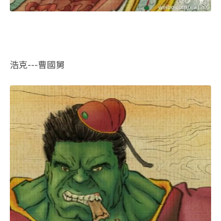
浩克---曹國舅