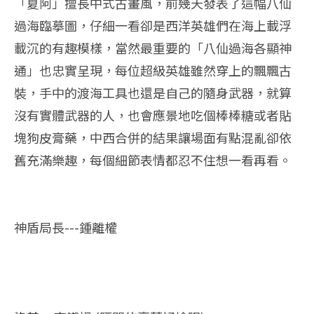
「夏阿」擅長中式古畫風，前幾天發表了這幅八仙
過海臨摹圖，仔細一看卻是西洋英雄們在海上載浮
載沉的有趣模樣，當然最重要的「八仙過海各顯神
通」也忠實呈現，每位超級英雄雖然穿上的飄飄古
裝，手中的渡海工具也還是自己的隨身武器，就算
沒有實體武器的人，也會應景地吃個棒棒糖或者貼
塊狗皮膏藥，中西合併的結果讓場面有點混亂卻依
舊充滿樂趣，每個細節表情都忍不住想一看再看。
神盾局長---鍾離權