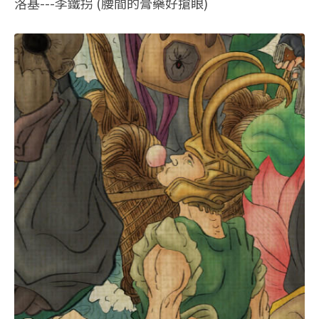
洛基---李鐵拐 (腰間的膏藥好搶眼)