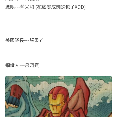
鷹眼---藍采和 (花籃變成蜘蛛包了XDD)
美國隊長---張果老
鋼鐵人---呂洞賓