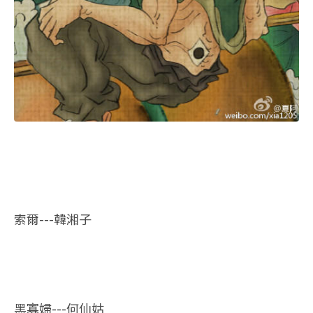
索爾---韓湘子
黑寡婦---何仙姑