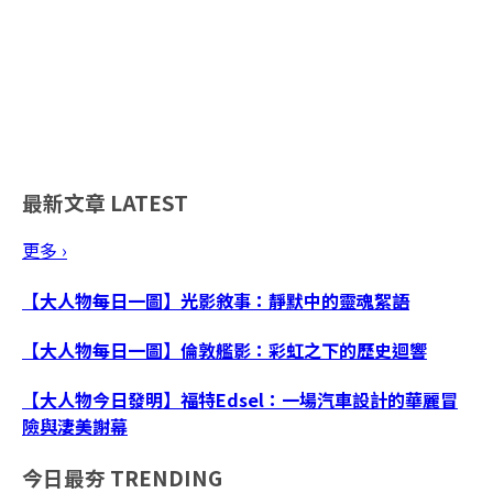
最新文章
LATEST
更多 ›
【大人物每日一圖】光影敘事：靜默中的靈魂絮語
【大人物每日一圖】倫敦艦影：彩虹之下的歷史迴響
【大人物今日發明】福特Edsel：一場汽車設計的華麗冒
險與淒美謝幕
今日最夯
TRENDING