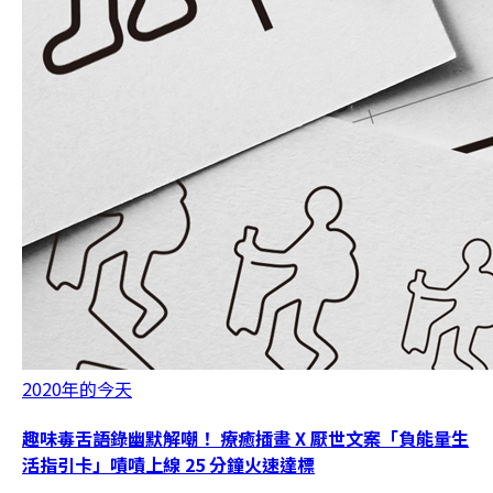
2020年的今天
趣味毒舌語錄幽默解嘲！ 療癒插畫 X 厭世文案「負能量生
活指引卡」嘖嘖上線 25 分鐘火速達標