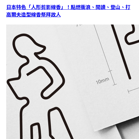
日本特色「人形剪影線香」！點燃衝浪、閱讀、登山、打
高爾夫造型線香祭拜故人