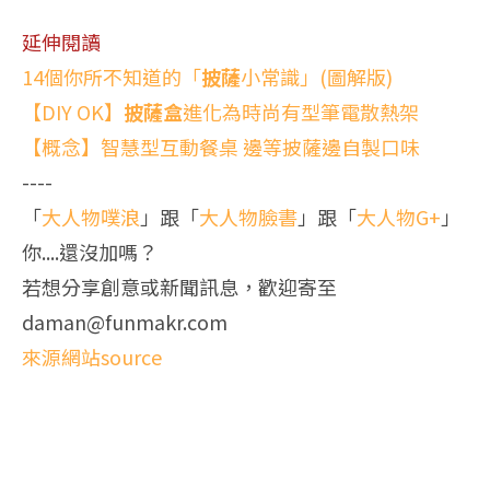
延伸閱讀
14個你所不知道的「
披薩
小常識」(圖解版)
【DIY OK】
披薩盒
進化為時尚有型筆電散熱架
【概念】智慧型互動餐桌 邊等披薩邊自製口味
----
「
大人物噗浪
」跟「
大人物臉書
」跟「
大人物G+
」
你....還沒加嗎？
若想分享創意或新聞訊息，歡迎寄至
daman@funmakr.com
來源網站source