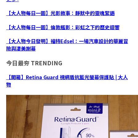
【大人物每日一圖】光影敘事：靜默中的靈魂絮語
【大人物每日一圖】倫敦艦影：彩虹之下的歷史迴響
【大人物今日發明】福特Edsel：一場汽車設計的華麗冒
險與淒美謝幕
今日最夯
TRENDING
【開箱】Retina Guard 視網盾抗藍光螢幕保護貼 | 大人
物