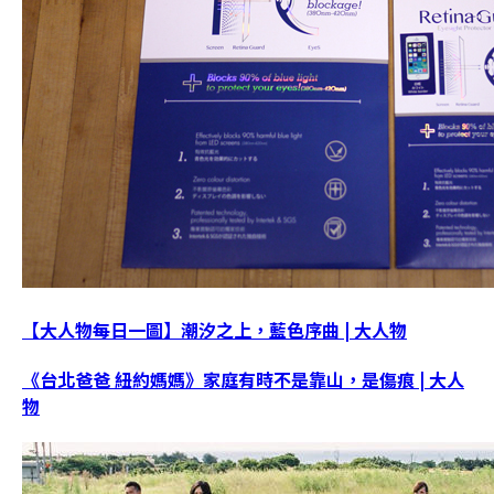
【大人物每日一圖】潮汐之上，藍色序曲 | 大人物
《台北爸爸 紐約媽媽》家庭有時不是靠山，是傷痕 | 大人
物