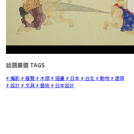
話題嚴選
TAGS
# 攝影
# 展覽
# 木頭
# 插畫
# 日本
# 台北
# 動物
# 建築
# 設計
# 文具
# 藝術
# 日本設計