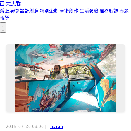
線上購物
設計創意
特別企劃
藝術創作
生活體驗
風格服飾
專題
報導
2015-07-30 03:00
|
hsiun