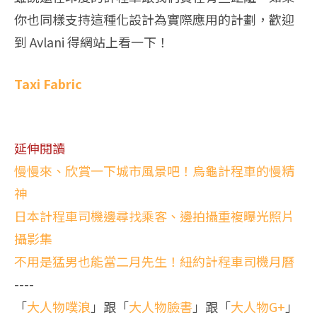
你也同樣支持這種化設計為實際應用的計劃，歡迎
到 Avlani 得網站上看一下！
Taxi Fabric
延伸閱讀
慢慢來、欣賞一下城市風景吧！烏龜計程車的慢精
神
日本計程車司機邊尋找乘客、邊拍攝重複曝光照片
攝影集
不用是猛男也能當二月先生！紐約計程車司機月曆
----
「
大人物噗浪
」跟「
大人物臉書
」跟「
大人物G+
」