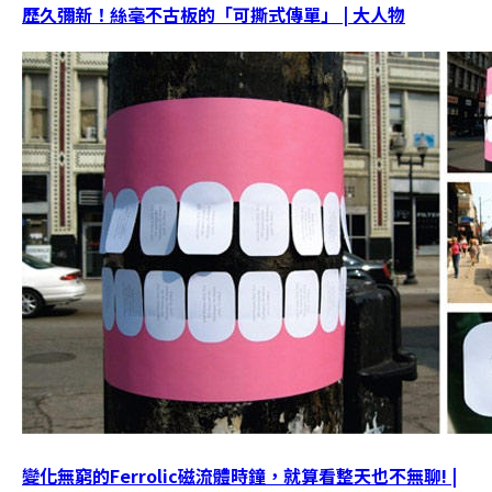
歷久彌新！絲毫不古板的「可撕式傳單」 | 大人物
變化無窮的Ferrolic磁流體時鐘，就算看整天也不無聊! |