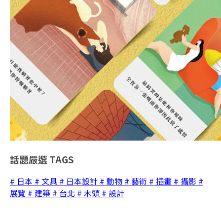
話題嚴選
TAGS
# 日本
# 文具
# 日本設計
# 動物
# 藝術
# 插畫
# 攝影
#
展覽
# 建築
# 台北
# 木頭
# 設計