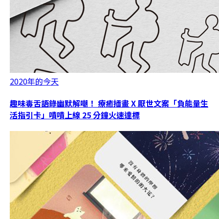
2020年的今天
趣味毒舌語錄幽默解嘲！ 療癒插畫 X 厭世文案「負能量生
活指引卡」嘖嘖上線 25 分鐘火速達標