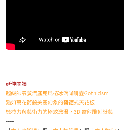
延伸閱讀
超級帥氣蒸汽龐克風格冰滴咖啡壺Gothicism
猶如萬花筒般美麗幻象的
哥德
式天花板
機械力與藝術力的極致激盪，3D 雷射雕刻紙藝
----