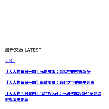
最新文章
LATEST
更多 ›
【大人物每日一圖】光影敘事：靜默中的靈魂絮語
【大人物每日一圖】倫敦艦影：彩虹之下的歷史迴響
【大人物今日發明】福特Edsel：一場汽車設計的華麗冒
險與淒美謝幕