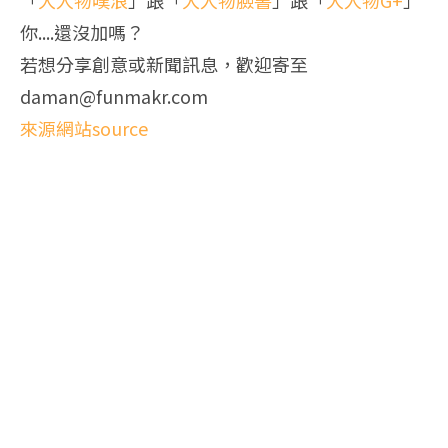
「
大人物噗浪
」跟「
大人物臉書
」跟「
大人物G+
」
你....還沒加嗎？
若想分享創意或新聞訊息，歡迎寄至
daman@funmakr.com
來源網站source