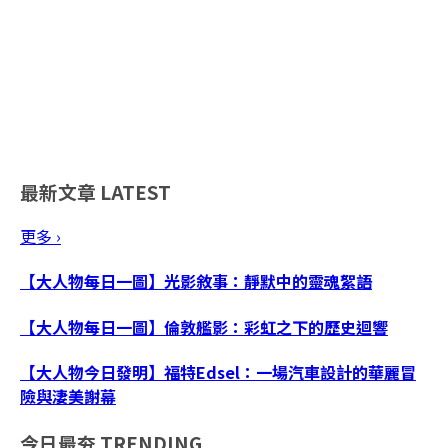
最新文章
LATEST
更多 ›
【大人物每日一圖】光影敘事：靜默中的靈魂絮語
【大人物每日一圖】倫敦艦影：彩虹之下的歷史迴響
【大人物今日發明】福特Edsel：一場汽車設計的華麗冒
險與淒美謝幕
今日最夯
TRENDING