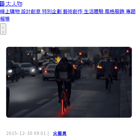
線上購物
設計創意
特別企劃
藝術創作
生活體驗
風格服飾
專題
報導
2015-12-30 09:01
|
火圈男