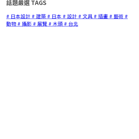
話題嚴選
TAGS
# 日本設計
# 建築
# 日本
# 設計
# 文具
# 插畫
# 藝術
#
動物
# 攝影
# 展覽
# 木頭
# 台北