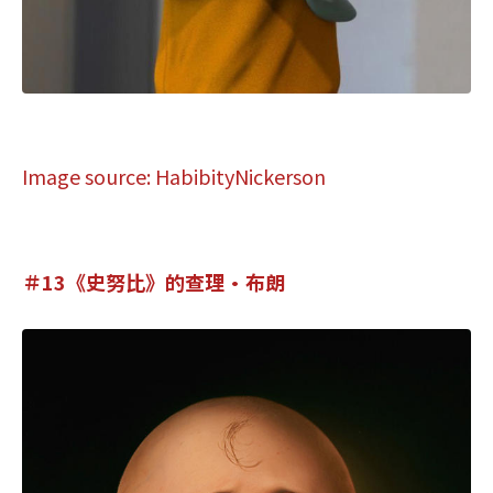
Image source: HabibityNickerson
＃13《史努比》的查理•布朗