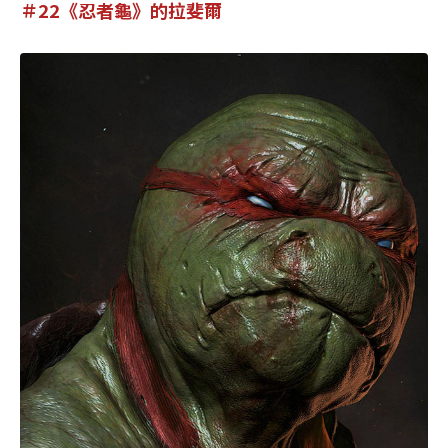
＃22《忍者龜》的拉斐爾