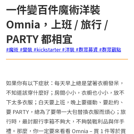
一件變百件魔術洋裝
Omnia，上班 / 旅行 /
PARTY 都相宜
#魔術
#變裝
#kickstarter
#洋裝
#群眾募資
#群眾觀點
如果你有以下症狀：每天早上總是望著衣櫥發呆，
不知道該穿什麼好；房間小小，衣櫥也小小，放不
下太多衣服；白天要上班，晚上要運動、要赴約、
要 PARTY，總為了要帶一大包替換衣服而煩心；旅
行時，最討厭行李箱不夠大，不夠裝戰利品與伴手
禮。那麼，你一定要來看看 Omnia – 買 1 件等於買