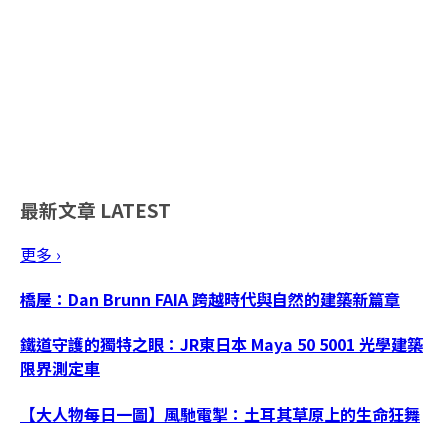
最新文章
LATEST
更多 ›
橋屋：Dan Brunn FAIA 跨越時代與自然的建築新篇章
鐵道守護的獨特之眼：JR東日本 Maya 50 5001 光學建築
限界測定車
【大人物每日一圖】風馳電掣：土耳其草原上的生命狂舞