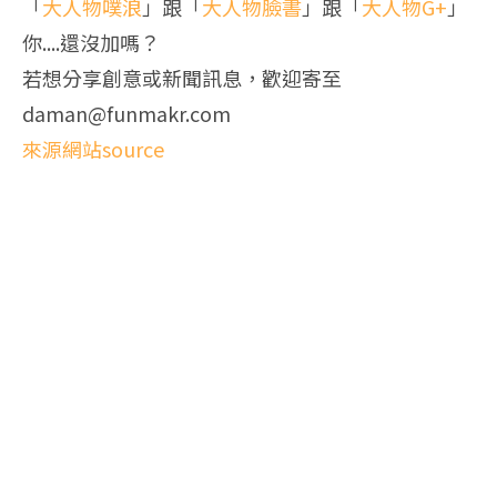
「
大人物噗浪
」跟「
大人物臉書
」跟「
大人物G+
」
你....還沒加嗎？
若想分享創意或新聞訊息，歡迎寄至
daman@funmakr.com
來源網站source