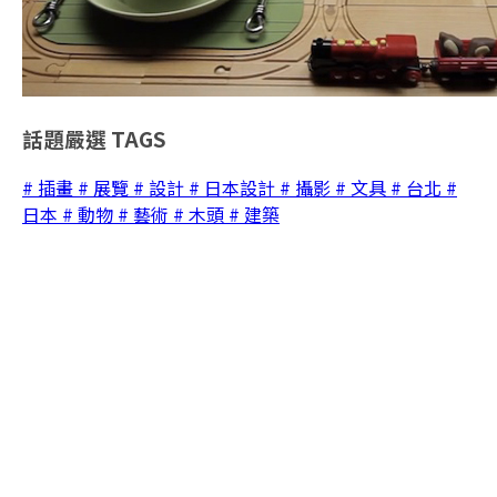
話題嚴選
TAGS
# 插畫
# 展覽
# 設計
# 日本設計
# 攝影
# 文具
# 台北
#
日本
# 動物
# 藝術
# 木頭
# 建築