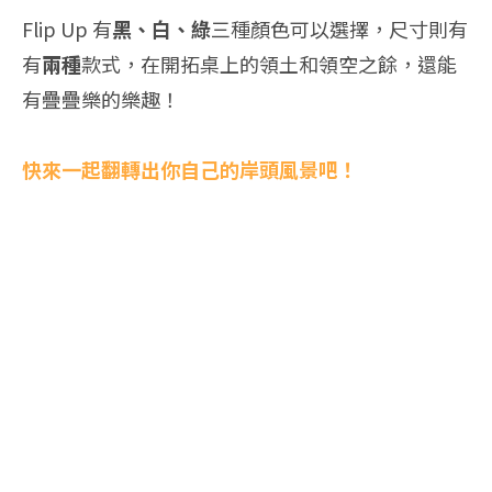
Flip Up 有
黑、白、綠
三種顏色可以選擇，尺寸則有
有
兩種
款式，在開拓桌上的領土和領空之餘，還能
有疊疊樂的樂趣！
快來一起翻轉出你自己的岸頭風景吧！