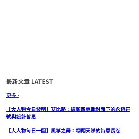
最新文章
LATEST
更多 ›
【大人物今日發明】艾比路：披頭四專輯封面下的永恆符
號與設計哲思
【大人物每日一圖】風箏之舞：翱翔天際的詩意長卷