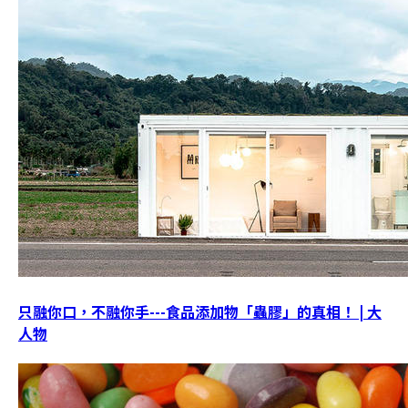
只融你口，不融你手---食品添加物「蟲膠」的真相！ | 大
人物