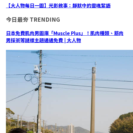
【大人物每日一圖】光影敘事：靜默中的靈魂絮語
今日最夯
TRENDING
日本免費肌肉男圖庫「Muscle Plus」！肌肉種類、筋肉
男採茶等謎樣主題通通免費 | 大人物