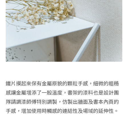
鐵片摸起來保有金屬原貌的顆粒手感，細微的粗糙
感讓金屬增添了一股溫度，書架的漆料也是設計團
隊請調漆師傅特別調製，仿製出牆面及書本內頁的
手感，增加使用時觸感的連結性及場域的延伸性。