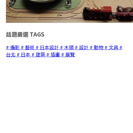
話題嚴選
TAGS
# 攝影
# 藝術
# 日本設計
# 木頭
# 設計
# 動物
# 文具
#
台北
# 日本
# 建築
# 插畫
# 展覽