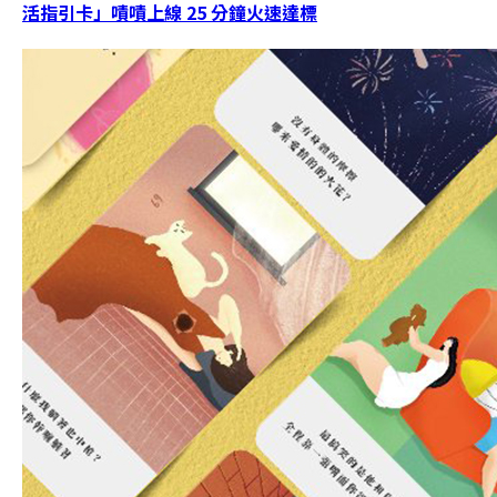
活指引卡」嘖嘖上線 25 分鐘火速達標