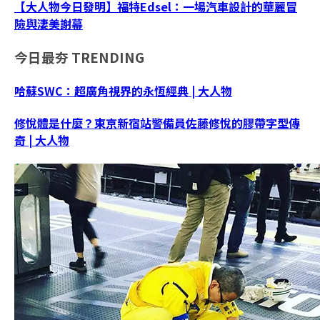
【大人物今日發明】福特Edsel：一場汽車設計的華麗冒
險與淒美謝幕
今日最夯
TRENDING
哈蘇SWC：超廣角視界的永恆經典 | 大人物
修悅體是什麼？東京新宿站警備員佐藤修悅的膠帶字型傳
奇 | 大人物