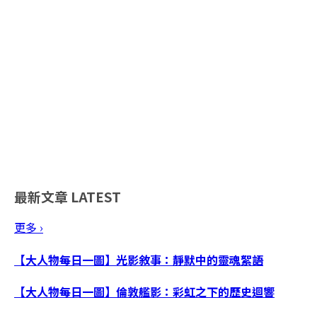
最新文章
LATEST
更多 ›
【大人物每日一圖】光影敘事：靜默中的靈魂絮語
【大人物每日一圖】倫敦艦影：彩虹之下的歷史迴響