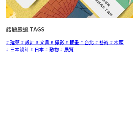
話題嚴選
TAGS
# 建築
# 設計
# 文具
# 攝影
# 插畫
# 台北
# 藝術
# 木頭
# 日本設計
# 日本
# 動物
# 展覽