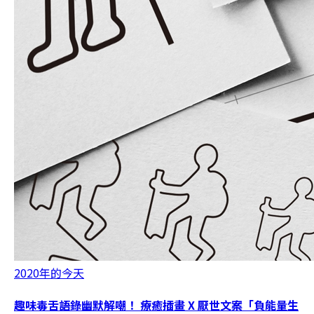
2020年的今天
趣味毒舌語錄幽默解嘲！ 療癒插畫 X 厭世文案「負能量生