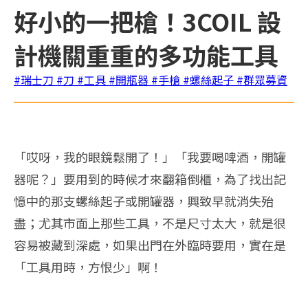
好小的一把槍！3COIL 設
計機關重重的多功能工具
#瑞士刀
#刀
#工具
#開瓶器
#手槍
#螺絲起子
#群眾募資
「哎呀，我的眼鏡鬆開了！」「我要喝啤酒，開罐
器呢？」要用到的時候才來翻箱倒櫃，為了找出記
憶中的那支螺絲起子或開罐器，興致早就消失殆
盡；尤其市面上那些工具，不是尺寸太大，就是很
容易被藏到深處，如果出門在外臨時要用，實在是
「工具用時，方恨少」啊！