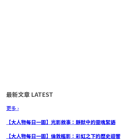
最新文章
LATEST
更多 ›
【大人物每日一圖】光影敘事：靜默中的靈魂絮語
【大人物每日一圖】倫敦艦影：彩虹之下的歷史迴響