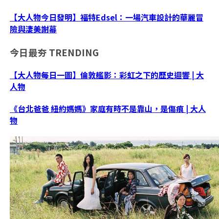
【大人物今日發明】福特Edsel：一場汽車設計的華麗冒
險與淒美謝幕
今日最夯
TRENDING
【大人物每日一圖】倫敦艦影：彩虹之下的歷史迴響 | 大
人物
《台北爸爸 紐約媽媽》家庭有時不是靠山，是傷痕 | 大人
物