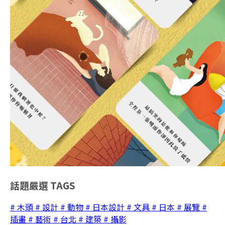
話題嚴選
TAGS
# 木頭
# 設計
# 動物
# 日本設計
# 文具
# 日本
# 展覽
#
插畫
# 藝術
# 台北
# 建築
# 攝影