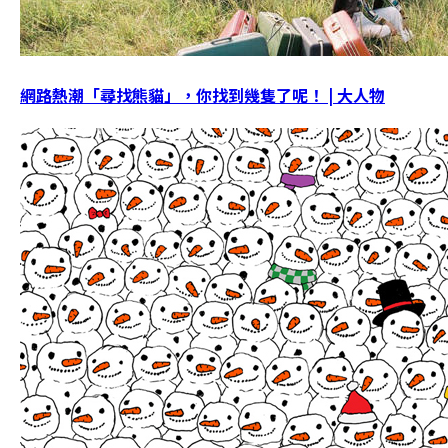
網路熱潮「尋找熊貓」，你找到幾隻了呢！ | 大人物