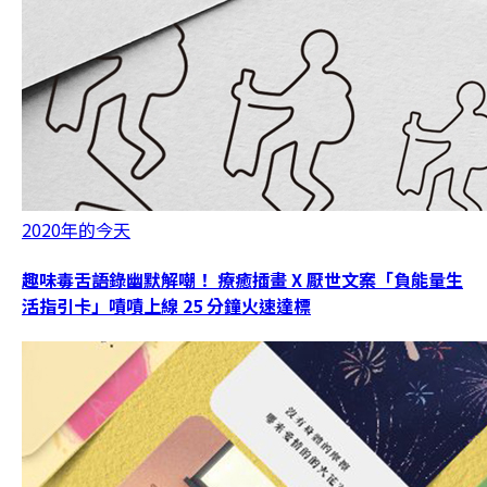
2020年的今天
趣味毒舌語錄幽默解嘲！ 療癒插畫 X 厭世文案「負能量生
活指引卡」嘖嘖上線 25 分鐘火速達標