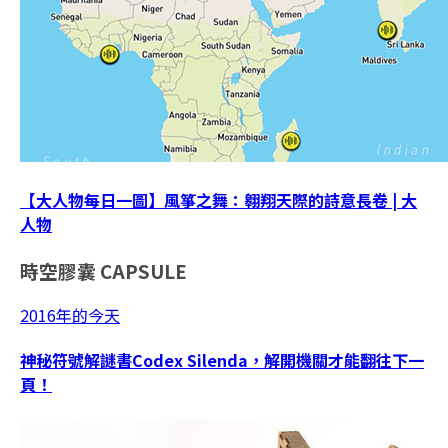
【大人物每日一圖】風箏之舞：翱翔天際的詩意長卷 | 大
人物
時空膠囊
CAPSULE
2016年的今天
神秘符號解謎書Codex Silenda，解開機關才能翻往下一
頁！