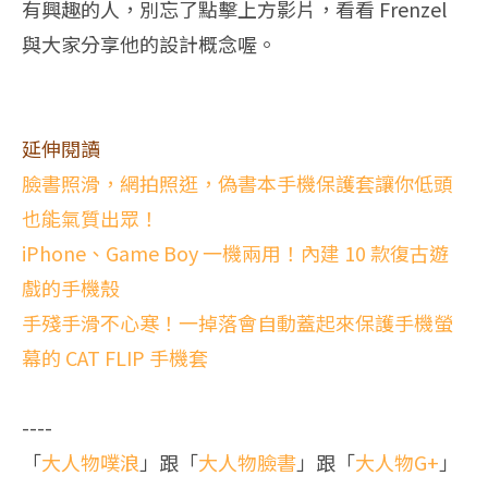
有興趣的人，別忘了點擊上方影片，看看 Frenzel
與大家分享他的設計概念喔。
延伸閱讀
臉書照滑，網拍照逛，偽書本手機保護套讓你低頭
也能氣質出眾！
iPhone、Game Boy 一機兩用！內建 10 款復古遊
戲的手機殼
手殘手滑不心寒！一掉落會自動蓋起來保護手機螢
幕的 CAT FLIP 手機套
----
「
大人物噗浪
」跟「
大人物臉書
」跟「
大人物G+
」