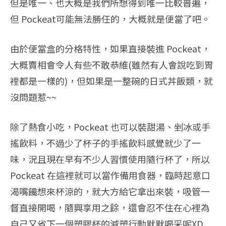
但是唯一、也大概是我們所想得到唯一比較普遍，
但 Pockeat可能無法勝任的，大概就是便當了吧。
由於便當盒的分格特性，如果直接裝進 Pockeat，
大概賣相會令人有些不敢恭維(雖然有人會說吃到胃
裡都是一樣的)，但如果是一整碗的日式丼飯類，就
沒問題惹~~
除了熱食小吃，Pockeat 也可以裝甜湯、剉冰或手
搖飲料，不過少了杯子的手搖飲料感覺就少了一
味，況且現在早有不少人習慣使用隨行杯了，所以
Pockeat 在這裡就可以當作備用食器，臨時起意口
渴嘴饞想來杯涼的，就大方給它拿出來裝，吸管一
督直接開喝，隨興享用之餘，還會忍不住在心裡為
自己又省下一個塑膠杯的減塑行動默默喝采呢XD