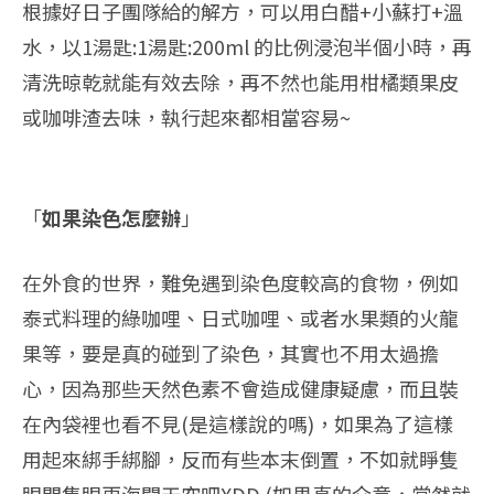
根據好日子團隊給的解方，可以用白醋+小蘇打+溫
水，以1湯匙:1湯匙:200ml 的比例浸泡半個小時，再
清洗晾乾就能有效去除，再不然也能用柑橘類果皮
或咖啡渣去味，執行起來都相當容易~
「
如果染色怎麼辦
」
在外食的世界，難免遇到染色度較高的食物，例如
泰式料理的綠咖哩、日式咖哩、或者水果類的火龍
果等，要是真的碰到了染色，其實也不用太過擔
心，因為那些天然色素不會造成健康疑慮，而且裝
在內袋裡也看不見(是這樣說的嗎)，如果為了這樣
用起來綁手綁腳，反而有些本末倒置，不如就睜隻