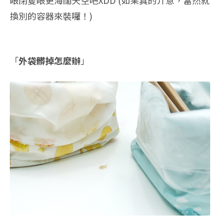
眼閉隻眼更海闊天空吧XDD (如果真的介意，當然就
換別的容器來裝囉！)
「
外袋髒掉怎麼辦
」