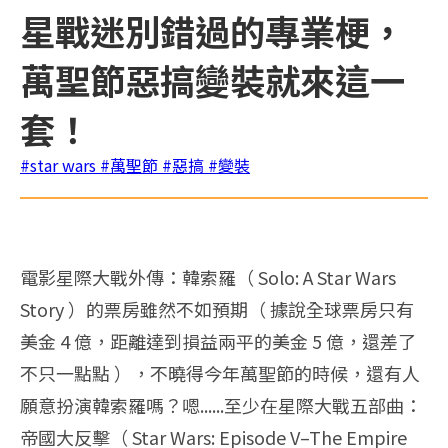
星戰迷別錯過的專業梗，
萬聖節惡搞變裝就來這一
套！
#star wars
#萬聖節
#惡搞
#變裝
電影星際大戰外傳：韓索羅（ Solo: A Star Wars
Story ）的票房雖然不如預期（ 據說全球票房只有
美金 4 億，距離達到損益兩平的美金 5 億，還差了
不只一點點 ），不曉得今年萬聖節的時候，還有人
願意扮演韓索羅嗎？嗯......至少在星際大戰五部曲：
帝國大反擊（ Star Wars: Episode V–The Empire