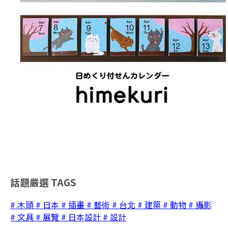
話題嚴選
TAGS
# 木頭
# 日本
# 插畫
# 藝術
# 台北
# 建築
# 動物
# 攝影
# 文具
# 展覽
# 日本設計
# 設計