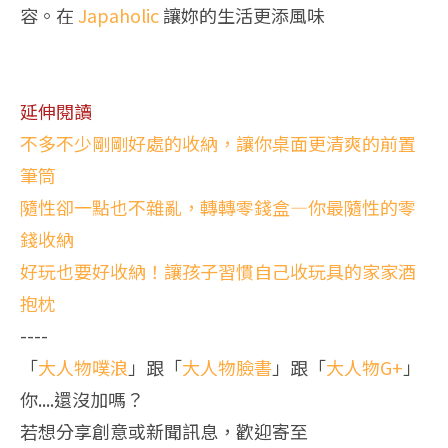
容。在
Japaholic
讓妳的生活更添風味
延伸閱讀
不多不少剛剛好處的收納，讓你桌面更清爽的前置
筆筒
隨性卻一點也不雜亂，轉轉零錢盒—你最隨性的零
錢收納
好玩也要好收納！讓孩子習慣自己收玩具的家家酒
抱枕
----
「
大人物噗浪
」跟「
大人物臉書
」跟「
大人物G+
」
你....還沒加嗎？
若想分享創意或新聞訊息，歡迎寄至