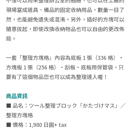
不僅可以用來整理辦公室的抽屜，也可以在工廠的
現場當成道具、備品的固定收納用品，數量一目了
然，也能避免遺失或混淆。另外，插好的方塊可以
隨意拔起，即使改換收納物品也可以自由的更改佈
局。
一套「整理方塊格」內容為底板 1 張（336 格）・
方塊板 1 張（256 格）・刮板・底板用保管袋，只
要有了這個物品您也可以成為整理達人喔！
商品資訊
■ 品名：ツール整理ブロック「かたづけマス」／
整理方塊格
■ 價格：1,980 日圓+ tax