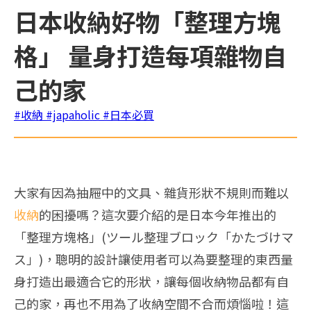
日本收納好物「整理方塊
格」 量身打造每項雜物自
己的家
#收納
#japaholic
#日本必買
大家有因為抽屜中的文具、雜貨形狀不規則而難以
收納
的困擾嗎？這次要介紹的是日本今年推出的
「整理方塊格」(ツール整理ブロック「かたづけマ
ス」)，聰明的設計讓使用者可以為要整理的東西量
身打造出最適合它的形狀，讓每個收納物品都有自
己的家，再也不用為了收納空間不合而煩惱啦！這