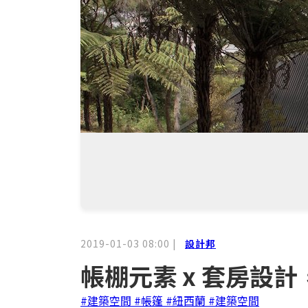
2019-01-03 08:00
|
設計邦
帳棚元素 x 套房設
#建築空間
#帳篷
#紐西蘭
#建築空間