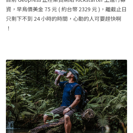
資，早鳥價美金 75 元 ( 約台幣 2329 元 )，離截止日
只剩下不到 24 小時的時間，心動的人可要趕快啊
！