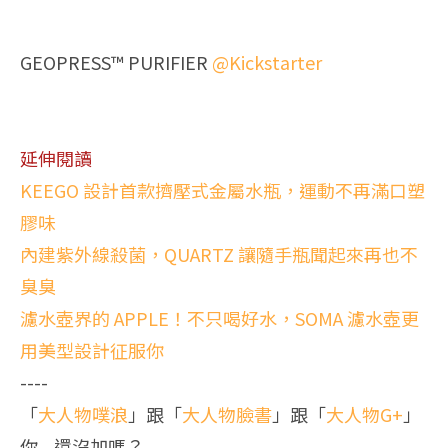
GEOPRESS™ PURIFIER
@Kickstarter
延伸閱讀
KEEGO 設計首款擠壓式金屬水瓶，運動不再滿口塑
膠味
內建紫外線殺菌，QUARTZ 讓隨手瓶聞起來再也不
臭臭
濾水壺界的 APPLE！不只喝好水，SOMA 濾水壺更
用美型設計征服你
----
「
大人物噗浪
」跟「
大人物臉書
」跟「
大人物G+
」
你....還沒加嗎？