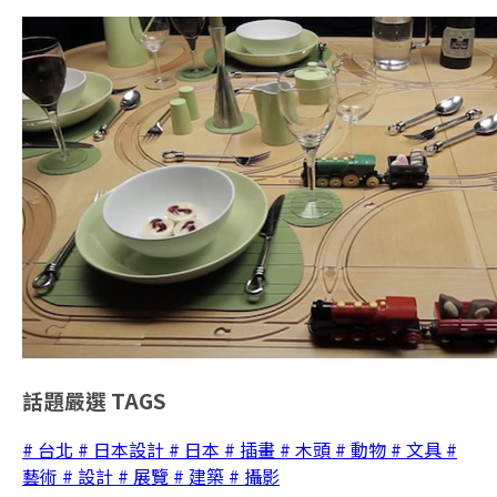
話題嚴選
TAGS
# 台北
# 日本設計
# 日本
# 插畫
# 木頭
# 動物
# 文具
#
藝術
# 設計
# 展覽
# 建築
# 攝影