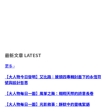
最新文章
LATEST
更多 ›
【大人物今日發明】艾比路：披頭四專輯封面下的永恆符
號與設計哲思
【大人物每日一圖】風箏之舞：翱翔天際的詩意長卷
【大人物每日一圖】光影敘事：靜默中的靈魂絮語