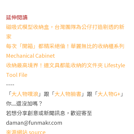
延伸閱讀
磁吸式模型收納盒，台灣團隊為公仔打造剔透的新
家
每次「開箱」都精采絕倫！華麗無比的收納櫃系列
Mechanical Cabinet
收納最高境界！連文具都能收納的文件夾 Lifestyle
Tool File
----
「
大人物噗浪
」跟「
大人物臉書
」跟「
大人物G+
」
你....還沒加嗎？
若想分享創意或新聞訊息，歡迎寄至
daman@funmakr.com
來源網站 source