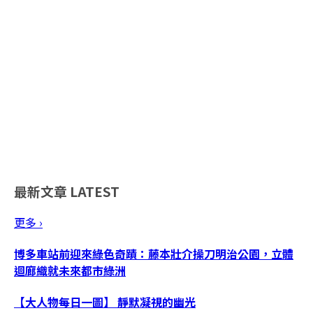
最新文章
LATEST
更多 ›
博多車站前迎來綠色奇蹟：藤本壯介操刀明治公園，立體
迴廊織就未來都市綠洲
【大人物每日一圖】 靜默凝視的幽光