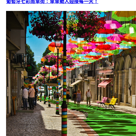
葡萄牙七彩雨傘街：傘傘動人迎接每一天！