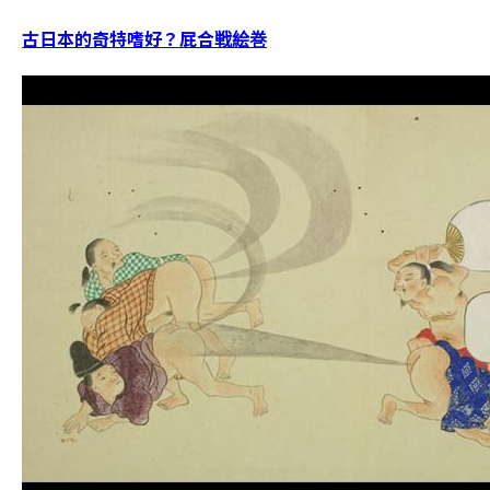
古日本的奇特嗜好？屁合戦絵巻