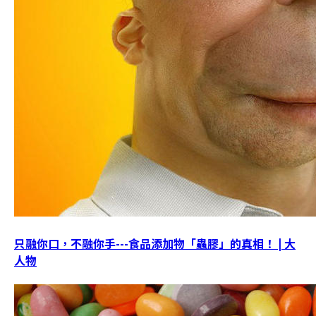
只融你口，不融你手---食品添加物「蟲膠」的真相！ | 大
人物