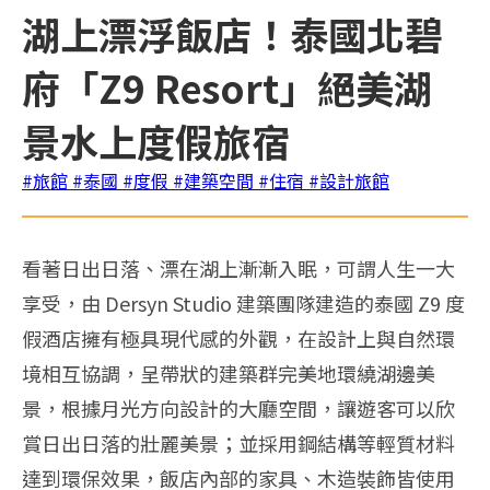
湖上漂浮飯店！泰國北碧
府「Z9 Resort」絕美湖
景水上度假旅宿
#旅館
#泰國
#度假
#建築空間
#住宿
#設計旅館
看著日出日落、漂在湖上漸漸入眠，可謂人生一大
享受，由 Dersyn Studio 建築團隊建造的泰國 Z9 度
假酒店擁有極具現代感的外觀，在設計上與自然環
境相互協調，呈帶狀的建築群完美地環繞湖邊美
景，根據月光方向設計的大廳空間，讓遊客可以欣
賞日出日落的壯麗美景；並採用鋼結構等輕質材料
達到環保效果，飯店內部的家具、木造裝飾皆使用