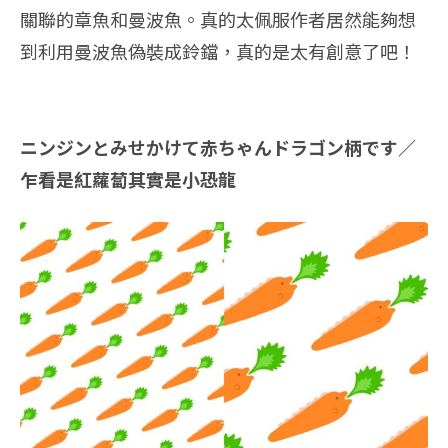
關聯的章魚和曼波魚。真的太佩服作者居然能夠想
到利用曼波魚偽裝成鈴鐺，真的是太有創意了吧！
ニンジンとみせかけて赤ちゃんドラゴン柄です／
乍看是紅蘿蔔其實是小恐龍