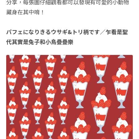
分享，每張圖仔細觀看都可以發現有可愛的小動物
藏身在其中唷！
パフェになりきるウサギ&トリ柄です／乍看是聖
代其實是兔子和小鳥疊疊樂