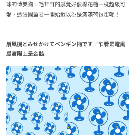
球的博美狗，毛茸茸的感覺好像棉花糖一樣超級可
愛，這張圖筆者一開始還以為是滿滿荷包蛋呢！
扇風機とみせかけてペンギン柄です／乍看是電風
扇實際上是企鵝