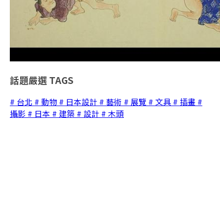
話題嚴選
TAGS
# 台北
# 動物
# 日本設計
# 藝術
# 展覽
# 文具
# 插畫
#
攝影
# 日本
# 建築
# 設計
# 木頭