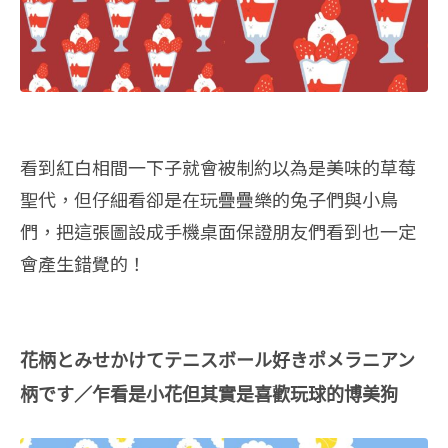
看到紅白相間一下子就會被制約以為是美味的草莓
聖代，但仔細看卻是在玩疊疊樂的兔子們與小鳥
們，把這張圖設成手機桌面保證朋友們看到也一定
會產生錯覺的！
花柄とみせかけてテニスボール好きポメラニアン
柄です／乍看是小花但其實是喜歡玩球的博美狗