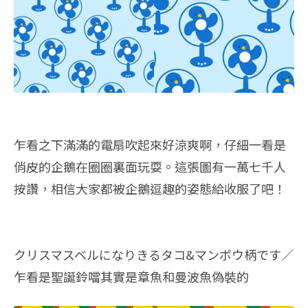
乍看之下滿滿的電扇吹起來好涼爽啊，仔細一看是
俏皮的企鵝在圈圈裏面玩耍。這張圖有一萬七千人
按讚，相信大家都被企鵝逗趣的姿態給收服了吧！
クリスマスベルになりきるタコ&マンボウ柄です／
乍看是聖誕鈴噹其實是章魚和曼波魚偽裝的