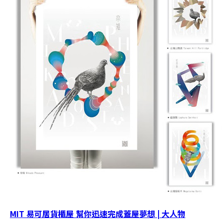
MIT 易可居貨櫃屋 幫你迅速完成蓋屋夢想 | 大人物