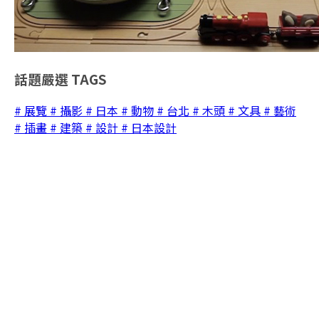
話題嚴選
TAGS
# 展覽
# 攝影
# 日本
# 動物
# 台北
# 木頭
# 文具
# 藝術
# 插畫
# 建築
# 設計
# 日本設計