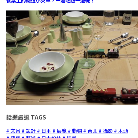
餐桌上的鐵道小火車，一邊吃飯一邊玩！
話題嚴選
TAGS
# 文具
# 設計
# 日本
# 展覽
# 動物
# 台北
# 攝影
# 木頭
# 建築
# 藝術
# 日本設計
# 插畫