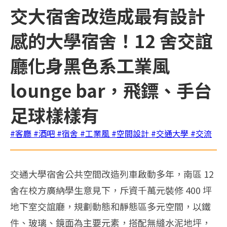
交大宿舍改造成最有設計
感的大學宿舍！12 舍交誼
廳化身黑色系工業風
lounge bar，飛鏢、手台
足球樣樣有
#客廳
#酒吧
#宿舍
#工業風
#空間設計
#交通大學
#交流
交通大學宿舍公共空間改造列車啟動多年，南區 12
舍在校方廣納學生意見下，斥資千萬元裝修 400 坪
地下室交誼廳，規劃動態和靜態區多元空間，以鐵
件、玻璃、鏡面為主要元素，搭配無縫水泥地坪，