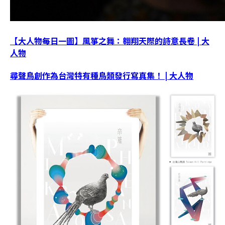
【大人物每日一圖】風箏之舞：翱翔天際的詩意長卷 | 大
人物
尋聲鳥創作為台灣特有種鳥類發行寫真集！ | 大人物