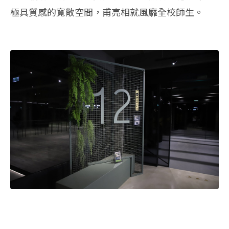
極具質感的寬敞空間，甫亮相就風靡全校師生。