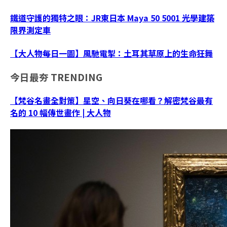
鐵道守護的獨特之眼：JR東日本 Maya 50 5001 光學建築
限界測定車
【大人物每日一圖】風馳電掣：土耳其草原上的生命狂舞
今日最夯
TRENDING
【梵谷名畫全對策】星空、向日葵在哪看？解密梵谷最有
名的 10 幅傳世畫作 | 大人物