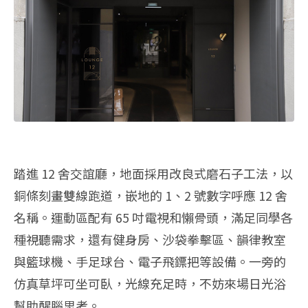
踏進 12 舍交誼廳，地面採用改良式磨石子工法，以
銅條刻畫雙線跑道，嵌地的 1、2 號數字呼應 12 舍
名稱。運動區配有 65 吋電視和懶骨頭，滿足同學各
種視聽需求，還有健身房、沙袋拳擊區、韻律教室
與籃球機、手足球台、電子飛鏢把等設備。一旁的
仿真草坪可坐可臥，光線充足時，不妨來場日光浴
幫助醒腦思考。