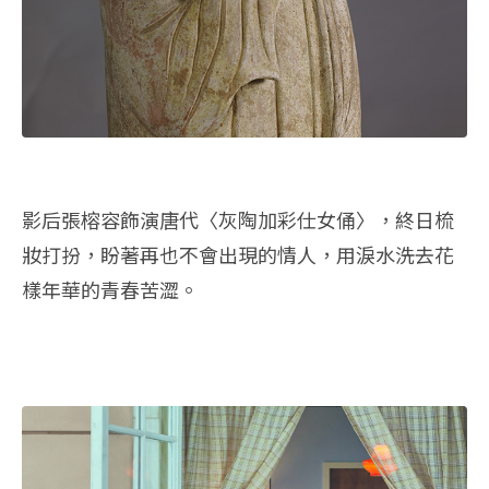
影后張榕容飾演唐代〈灰陶加彩仕女俑〉，終日梳
妝打扮，盼著再也不會出現的情人，用淚水洗去花
樣年華的青春苦澀。