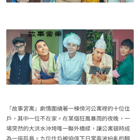
「故事宮寓」劇情圍繞著一棟傍河公寓裡的十位住
戶，其中一位不在家。在某個狂風暴雨的夜晚，一
場突然的大洪水沖垮唯一聯外橋樑，讓公寓頓時成
為一座孤島。九位住戶被迫停下日常奔波紛亂的腳