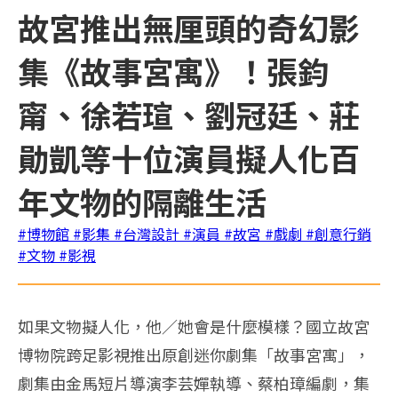
故宮推出無厘頭的奇幻影
集《故事宮寓》！張鈞
甯、徐若瑄、劉冠廷、莊
勛凱等十位演員擬人化百
年文物的隔離生活
#博物館
#影集
#台灣設計
#演員
#故宮
#戲劇
#創意行銷
#文物
#影視
如果文物擬人化，他∕她會是什麼模樣？國立故宮
博物院跨足影視推出原創迷你劇集「故事宮寓」，
劇集由金馬短片導演李芸嬋執導、蔡柏璋編劇，集