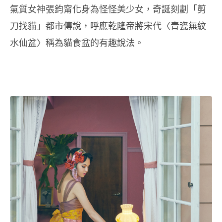
氣質女神張鈞甯化身為怪怪美少女，奇誕刻劃「剪
刀找貓」都市傳說，呼應乾隆帝將宋代〈青瓷無紋
水仙盆〉稱為貓食盆的有趣說法。