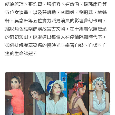
結徐若瑄、張鈞甯、張榕容、連俞涵、瑞瑪席丹等
五位女演員，以及莊凱勳、李國毅、劉冠廷、林鶴
軒、吳念軒等五位實力派男演員的影壇夢幻卡司，
跳脫角色框架飾演故宮古文物，在十集看似無厘頭
的奇幻短劇，娓娓道出每個人在疫情隔離時代下，
如何排解寂寞孤獨的慢時光，學習自娛、自樂、自
癒的生命課題。