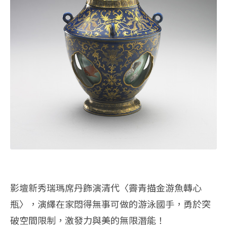
影壇新秀瑞瑪席丹飾演清代〈霽青描金游魚轉心
瓶〉，演繹在家悶得無事可做的游泳國手，勇於突
破空間限制，激發力與美的無限潛能！