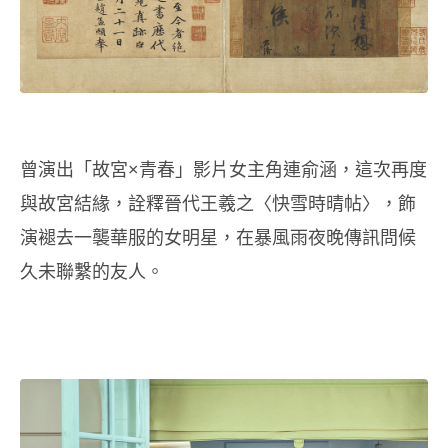
曾演出「故宮×青春」影片女主角連俞涵，這次再度
與故宮結緣，詮釋晉代王羲之〈快雪時晴帖〉，飾
演褪去一襲華服的女明星，在暴風雨夜晚傳訊問候
久未聯繫的友人。