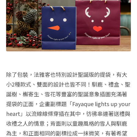
除了包裝，法雅客也特別設計聖誕版的提袋，有大
小2種款式、雙面的設計也皆不同！馴鹿、禮盒、聖
誕樹、槲寄生、雪花等豐富的聖誕意象插圖充滿著
提袋的正面，企畫副標題「Fayaque lights up your
heart」以流線線條穿插在其中，彷彿串連著送禮與
收禮之人的情意；背面則以童趣風格的雪人與馴鹿
為主，和正面相同的副標拉成一抹微笑，有著希望