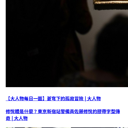
【大人物每日一圖】蒼穹下的孤寂冒險 | 大人物
修悅體是什麼？東京新宿站警備員佐藤修悅的膠帶字型傳
奇 | 大人物