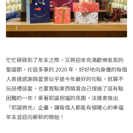
忙忙碌碌到了年末之際，又將迎來充滿歡樂氣氛的
聖誕節，在這多事的 2020 年，好好地向身邊的每個
人表達感謝與愛意似乎是今年最好的句點，就算不
玩送禮這套，也要買點東西犒賞自己撐過了這有點
困難的一年！乘著耶誕祝福的氛圍，法雅客推出
「耶誕微光」企畫，讓每個人都能有個暖心的幸福
年末並迎向嶄新的開始！