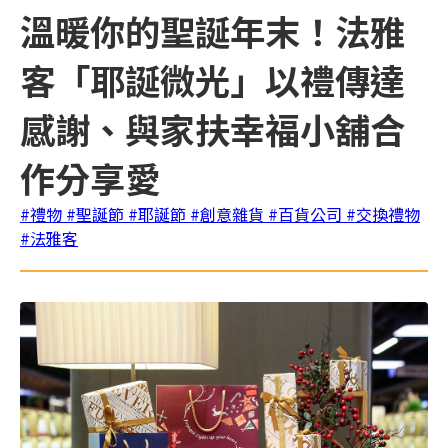
溫暖你的聖誕年末！法雅
客「耶誕微光」以禮傳達
感謝、與家扶幸福小舖合
作分享愛
#禮物
#聖誕節
#耶誕節
#創意雜貨
#百貨公司
#交換禮物
#法雅客