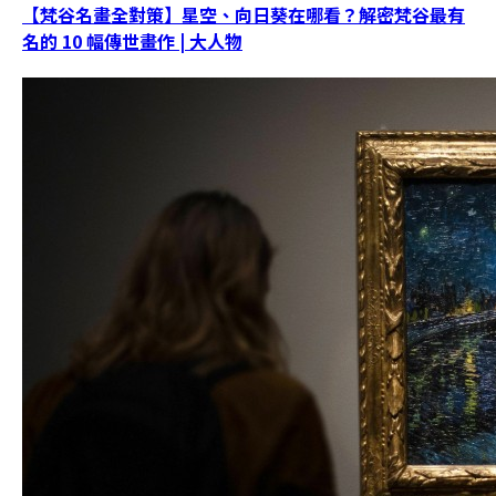
【梵谷名畫全對策】星空、向日葵在哪看？解密梵谷最有
名的 10 幅傳世畫作 | 大人物