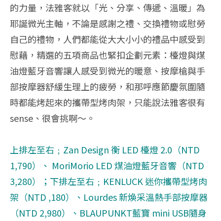
的力量，法雅客就以「光、分享、傳遞、溫暖」為
耶誕微光主軸，不論是感謝之禮、交換禮物或慰勞
自己的禮物，人們都能從大大小小的禮品中感受到
慰藉，精選的五項商品也緊扣企劃元素：檯燈與煤
油燈藍牙音響讓人感受到微光的暖意、按摩槍與手
部按摩器舒緩生理上的疲勞，和那呼應節慶氛圍隨
時都能烤起來的攜帶型烤肉架，只能說法雅客很有
sense、很會挑啊～。
上排左至右﹔Zan Design 衡 LED 檯燈 2.0（NTD
1,790）、 MoriMorio LED 煤油燈藍牙音響（NTD
3,280）；下排左至右﹔KENLUCK 迷你攜帶型烤肉
架（NTD ,180）、Lourdes 新煥采溫熱手部按摩器
（NTD 2,980）、BLAUPUNKT藍寶 mini USB隨身