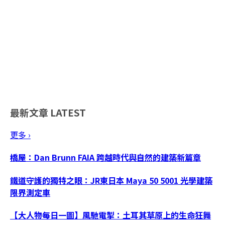
最新文章
LATEST
更多 ›
橋屋：Dan Brunn FAIA 跨越時代與自然的建築新篇章
鐵道守護的獨特之眼：JR東日本 Maya 50 5001 光學建築
限界測定車
【大人物每日一圖】風馳電掣：土耳其草原上的生命狂舞