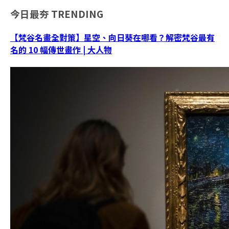
今日最夯
TRENDING
【梵谷名畫全對策】星空、向日葵在哪看？解密梵谷最有
名的 10 幅傳世畫作 | 大人物