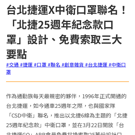
台北捷運X中衛口罩聯名！
「北捷25週年紀念款口
罩」設計、免費索取三大
要點
#交通
#捷運
#口罩
#聯名
#創意雜貨
#台北捷運
#中衛口
罩
作為通勤族每天最親密的夥伴，1996年正式開通的
台北捷運，如今通車25週年之際，也與國家隊
「CSD中衛」聯名，推出以北捷6線為主題的「北捷
25週年紀念款」中衛口罩，並在3月22日開放「台
北捷運GO」APP會員免費兌換索取25萬份設計口