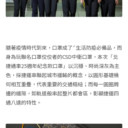
隨著疫情時代到來，口罩成了ˊ生活防疫必備品，而
身為玩聯名口罩佼佼者的CSD中衛口罩，本次「北
捷通車25週年紀念款口罩」以沉穩、時尚深灰為主
色，採捷運串聯起城市運輸的概念，以圓形基礎幾
何相互重疊，代表重要的交通樞紐；而每一圓圈周
邊的縫隙，如軌道般串起整片都會區，彰顯捷運四
通八達的特性。