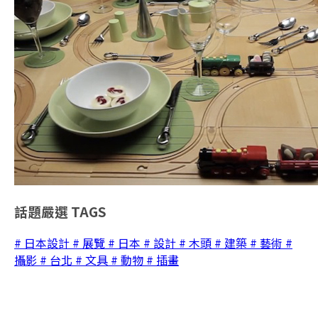
話題嚴選
TAGS
# 日本設計
# 展覽
# 日本
# 設計
# 木頭
# 建築
# 藝術
#
攝影
# 台北
# 文具
# 動物
# 插畫