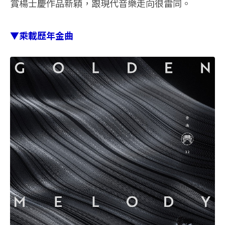
賞楊士慶作品新穎，跟現代音樂走向很雷同。
▼乘載歷年金曲