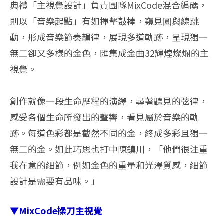
典禮「主視覺設計」負責團隊MixCode混合編碼，
則以「音樂起點」有如揮擊鼓棒，窺見圓與線跳
動，形成音樂節奏韻律，展現多道軌跡，呈現獨一
無二卻又多樣的金色，匯集成金曲32輝煌燦爛的主
視覺。
創作就像一段生命歷程的演繹，尋著聽見的弦律，
感受各個生命所發出的聲響，看見屬於音樂的軌
跡。每道色彩都是截然不同的金，終成多彩且獨一
無二的金。如此巧思也打中陳鎮川，「他們很注重
我在意的細節，例如金色的重量和光澤質感，細節
設計是需要有品味。」
▼MixCode操刀主視覺