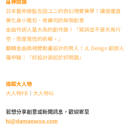
延伸閱讀
日本藝術總監吉田ユニ的奇幻視覺美學！讓渡邊直
美化身小籠包、卷壽司的無限創意
金曲作詞人葛大為的創作路！「寫詞並不是天馬行
空，而是理性的拆解。」
翻轉金曲獎視覺動畫設計的男人！JL Design 創辦人
羅申駿：「好設計源起於好問題」
追蹤大人物
大人物FB
｜
大人物IG
若想分享創意或新聞訊息，歡迎寄至
hi@damanwoo.com