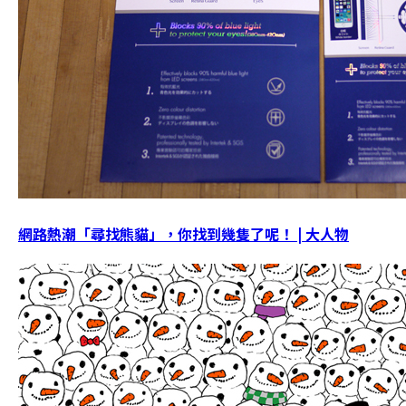
網路熱潮「尋找熊貓」，你找到幾隻了呢！ | 大人物