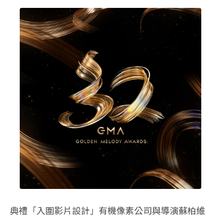
典禮「入圍影片設計」有機像素公司與導演蘇柏維