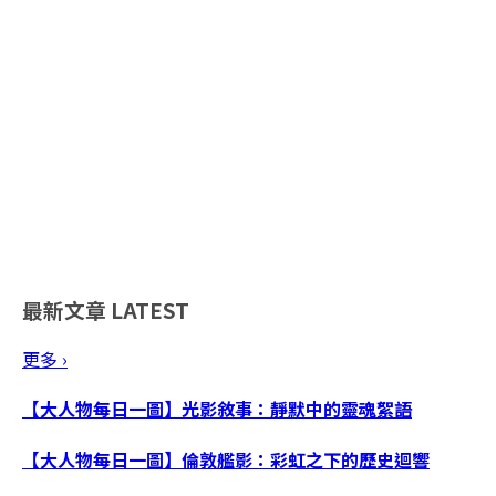
最新文章
LATEST
更多 ›
【大人物每日一圖】光影敘事：靜默中的靈魂絮語
【大人物每日一圖】倫敦艦影：彩虹之下的歷史迴響