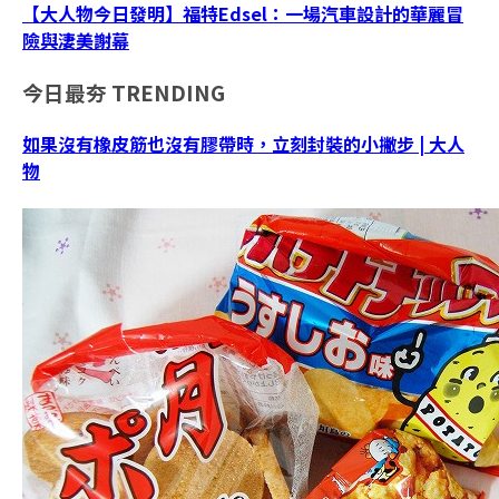
【大人物今日發明】福特Edsel：一場汽車設計的華麗冒
險與淒美謝幕
今日最夯
TRENDING
如果沒有橡皮筋也沒有膠帶時，立刻封裝的小撇步 | 大人
物