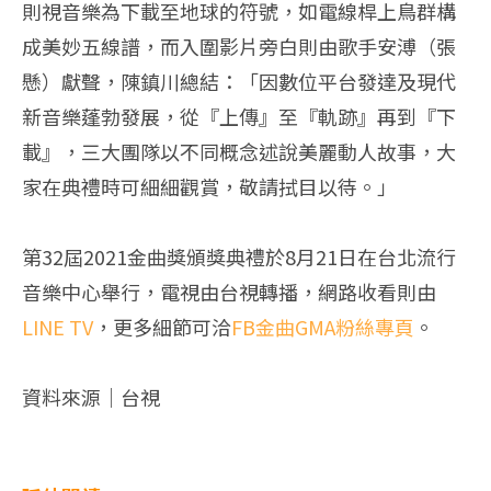
則視音樂為下載至地球的符號，如電線桿上鳥群構
成美妙五線譜，而入圍影片旁白則由歌手安溥（張
懸）獻聲，陳鎮川總結：「因數位平台發達及現代
新音樂蓬勃發展，從『上傳』至『軌跡』再到『下
載』，三大團隊以不同概念述說美麗動人故事，大
家在典禮時可細細觀賞，敬請拭目以待。」
第32屆2021金曲獎頒獎典禮於8月21日在台北流行
音樂中心舉行，電視由台視轉播，網路收看則由
LINE TV
，更多細節可洽
FB金曲GMA粉絲專頁
。
資料來源｜台視