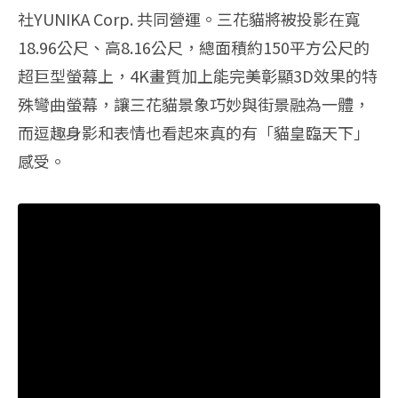
社YUNIKA Corp. 共同營運。三花貓將被投影在寬
18.96公尺、高8.16公尺，總面積約150平方公尺的
超巨型螢幕上，4K畫質加上能完美彰顯3D效果的特
殊彎曲螢幕，讓三花貓景象巧妙與街景融為一體，
而逗趣身影和表情也看起來真的有「貓皇臨天下」
感受。