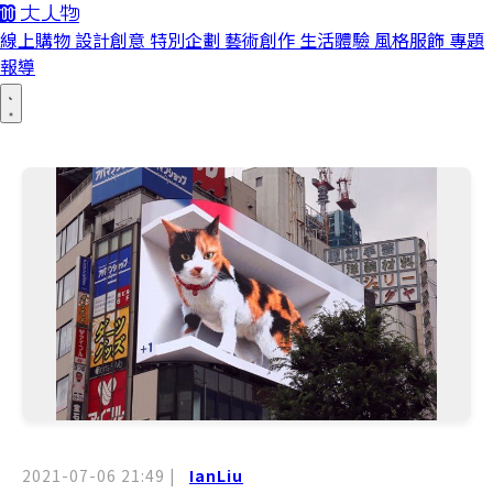
線上購物
設計創意
特別企劃
藝術創作
生活體驗
風格服飾
專題
報導
2021-07-06 21:49
|
IanLiu