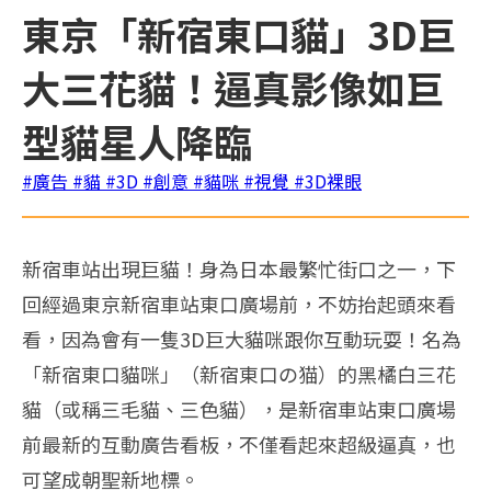
東京「新宿東口貓」3D巨
大三花貓！逼真影像如巨
型貓星人降臨
#廣告
#貓
#3D
#創意
#貓咪
#視覺
#3D裸眼
新宿車站出現巨貓！身為日本最繁忙街口之一，下
回經過東京新宿車站東口廣場前，不妨抬起頭來看
看，因為會有一隻3D巨大貓咪跟你互動玩耍！名為
「新宿東口貓咪」（新宿東口の猫）的黑橘白三花
貓（或稱三毛貓、三色貓），是新宿車站東口廣場
前最新的互動廣告看板，不僅看起來超級逼真，也
可望成朝聖新地標。