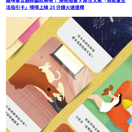
趣味毒舌語錄幽默解嘲！ 療癒插畫 X 厭世文案「負能量生
活指引卡」嘖嘖上線 25 分鐘火速達標