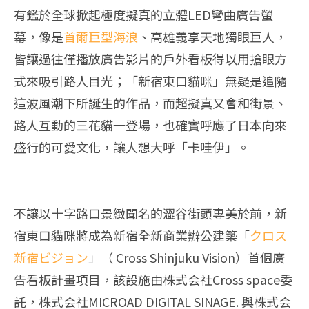
有鑑於全球掀起極度擬真的立體LED彎曲廣告螢
幕，像是
首爾巨型海浪
、高雄義享天地獨眼巨人，
皆讓過往僅播放廣告影片的戶外看板得以用搶眼方
式來吸引路人目光；「新宿東口貓咪」無疑是追隨
這波風潮下所誕生的作品，而超擬真又會和街景、
路人互動的三花貓一登場，也確實呼應了日本向來
盛行的可愛文化，讓人想大呼「卡哇伊」。
不讓以十字路口景緻聞名的澀谷街頭專美於前，新
宿東口貓咪將成為新宿全新商業辦公建築「
クロス
新宿ビジョン
」（ Cross Shinjuku Vision）首個廣
告看板計畫項目，該設施由株式会社Cross space委
託，株式会社MICROAD DIGITAL SINAGE. 與株式会