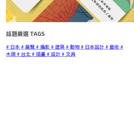
話題嚴選
TAGS
# 日本
# 展覽
# 攝影
# 建築
# 動物
# 日本設計
# 藝術
#
木頭
# 台北
# 插畫
# 設計
# 文具