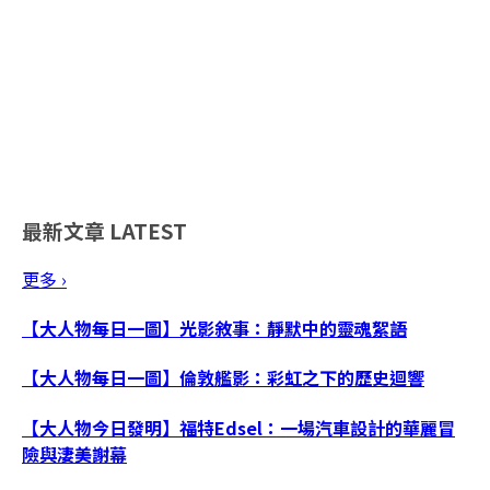
最新文章
LATEST
更多 ›
【大人物每日一圖】光影敘事：靜默中的靈魂絮語
【大人物每日一圖】倫敦艦影：彩虹之下的歷史迴響
【大人物今日發明】福特Edsel：一場汽車設計的華麗冒
險與淒美謝幕