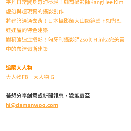
平凡日常變身奇幻夢境！韓裔攝影師KangHee Kim
虛幻與超現實的攝影創作
將建築通通去背！日本攝影師大山顯鏡頭下如微型
娃娃屋的特色建築
對稱強迫症攝影！匈牙利攝影師Zsolt Hlinka完美置
中的布達佩斯建築
追蹤大人物
大人物FB
｜
大人物IG
若想分享創意或新聞訊息，歡迎寄至
hi@damanwoo.com