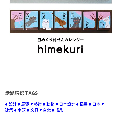
話題嚴選
TAGS
# 設計
# 展覽
# 藝術
# 動物
# 日本設計
# 插畫
# 日本
#
建築
# 木頭
# 文具
# 台北
# 攝影