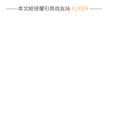
------本文經授權引用自友站
FLiPER
------