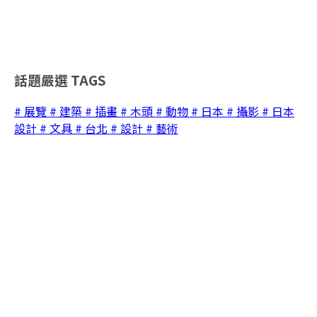
話題嚴選
TAGS
# 展覽
# 建築
# 插畫
# 木頭
# 動物
# 日本
# 攝影
# 日本
設計
# 文具
# 台北
# 設計
# 藝術