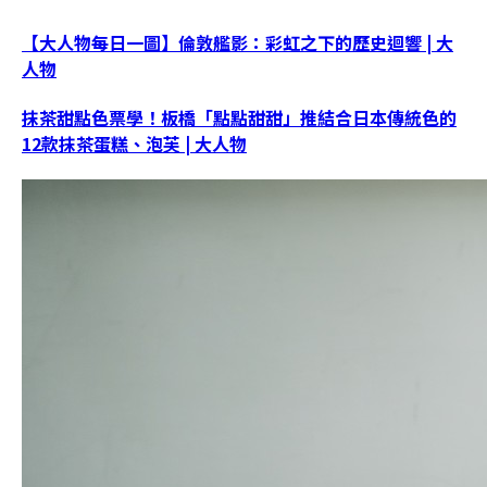
【大人物每日一圖】倫敦艦影：彩虹之下的歷史迴響 | 大
人物
抹茶甜點色票學！板橋「點點甜甜」推結合日本傳統色的
12款抹茶蛋糕、泡芙 | 大人物