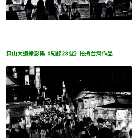
森山大道攝影集《紀錄28號》拍攝台灣作品