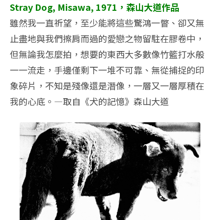
Stray Dog, Misawa, 1971，森山大道作品
雖然我一直祈望，至少能將這些驚鴻一瞥、卻又無
止盡地與我們擦肩而過的愛戀之物留駐在膠卷中，
但無論我怎麼拍，想要的東西大多數像竹籃打水般
一一流走，手邊僅剩下一堆不可靠、無從捕捉的印
象碎片，不知是殘像還是潛像，一層又一層厚積在
我的心底。—取自《犬的記憶》森山大道