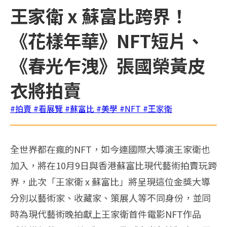
王家衛 x 蘇富比跨界！
《花樣年華》NFT短片、
《春光乍洩》張國榮黃皮
衣將拍賣
#拍賣
#看展覽
#蘇富比
#美學
#NFT
#王家衛
全世界都在瘋的NFT，如今連國際大導演王家衛也
加入，將在10月9日與香港蘇富比現代藝術拍賣玩跨
界，此次「王家衛 x 蘇富比」將呈現這位金獎大導
分別以藝術家、收藏家、策展人等不同身份，並同
時為現代藝術晚拍獻上王家衛首件電影NFT作品