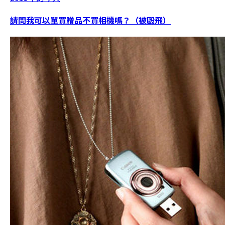
請問我可以單買贈品不買相機嗎？（被毆飛）