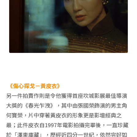
《傷心探戈－黃皮衣》
另一件拍賣作則是令他獲得首座坎城影展最佳導演
大獎的《春光乍洩》，其中由張國榮飾演的男主角
何寶榮，片中穿著黃皮衣的形象更是影壇經典之
最；此件皮衣自1997年電影拍攝完畢後，一直珍藏
於「澤東庫藏」，歷經近四分一世紀，依然完好如