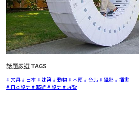
話題嚴選
TAGS
# 文具
# 日本
# 建築
# 動物
# 木頭
# 台北
# 攝影
# 插畫
# 日本設計
# 藝術
# 設計
# 展覽