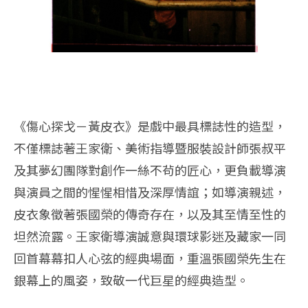
《傷心探戈－黃皮衣》是戲中最具標誌性的造型，
不僅標誌著王家衛、美術指導暨服裝設計師張叔平
及其夢幻團隊對創作一絲不茍的匠心，更負載導演
與演員之間的惺惺相惜及深厚情誼；如導演親述，
皮衣象徵著張國榮的傳奇存在，以及其至情至性的
坦然流露。王家衛導演誠意與環球影迷及藏家一同
回首幕幕扣人心弦的經典場面，重溫張國榮先生在
銀幕上的風姿，致敬一代巨星的經典造型。