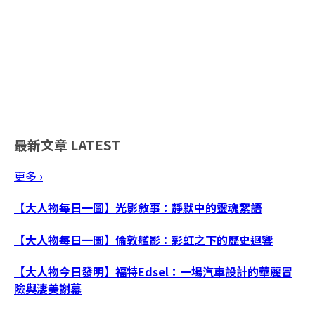
最新文章
LATEST
更多 ›
【大人物每日一圖】光影敘事：靜默中的靈魂絮語
【大人物每日一圖】倫敦艦影：彩虹之下的歷史迴響
【大人物今日發明】福特Edsel：一場汽車設計的華麗冒
險與淒美謝幕