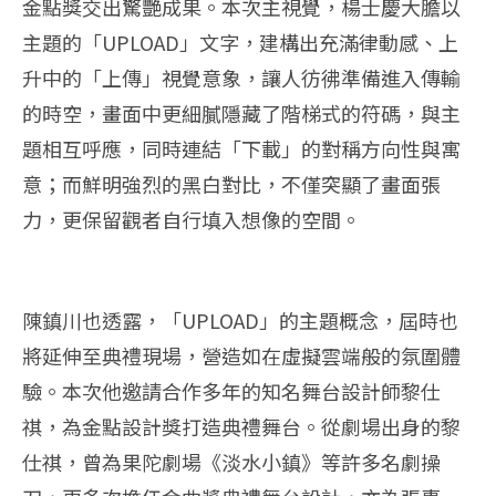
金點獎交出驚艷成果。本次主視覺，楊士慶大膽以
主題的「UPLOAD」文字，建構出充滿律動感、上
升中的「上傳」視覺意象，讓人彷彿準備進入傳輸
的時空，畫面中更細膩隱藏了階梯式的符碼，與主
題相互呼應，同時連結「下載」的對稱方向性與寓
意；而鮮明強烈的黑白對比，不僅突顯了畫面張
力，更保留觀者自行填入想像的空間。
陳鎮川也透露，「UPLOAD」的主題概念，屆時也
將延伸至典禮現場，營造如在虛擬雲端般的氛圍體
驗。本次他邀請合作多年的知名舞台設計師黎仕
祺，為金點設計獎打造典禮舞台。從劇場出身的黎
仕祺，曾為果陀劇場《淡水小鎮》等許多名劇操