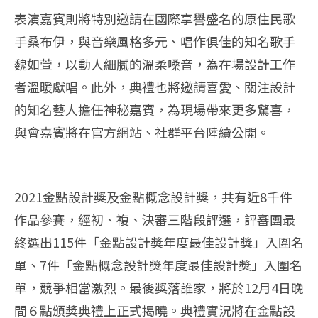
表演嘉賓則將特別邀請在國際享譽盛名的原住民歌
手桑布伊，與音樂風格多元、唱作俱佳的知名歌手
魏如萱，以動人細膩的溫柔嗓音，為在場設計工作
者溫暖獻唱。此外，典禮也將邀請喜愛、關注設計
的知名藝人擔任神秘嘉賓，為現場帶來更多驚喜，
與會嘉賓將在官方網站、社群平台陸續公開。
2021金點設計獎及金點概念設計獎，共有近8千件
作品參賽，經初、複、決審三階段評選，評審團最
終選出115件「金點設計獎年度最佳設計獎」入圍名
單、7件「金點概念設計獎年度最佳設計獎」入圍名
單，競爭相當激烈。最後獎落誰家，將於12月4日晚
間６點頒獎典禮上正式揭曉。典禮實況將在金點設