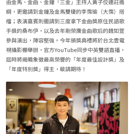
由金馬、金曲、金鐘「三金」主持人黃子佼連莊擔
綱，更邀請到金鐘及金馬雙棲的李霈瑜（大霈）搭
檔；表演嘉賓則邀請到三度拿下金曲獎原住民語歌
手獎的桑布伊，以及去年剛榮膺金曲歌后的魏如萱
參與演出，陣容堅強。今年頒獎典禮將於台北壹電
視攝影棚舉辦，官方YouTube同步中英雙語直播，
屆時將揭曉象徵最高榮譽的「年度最佳設計獎」及
「年度特別獎」得主，敬請期待！