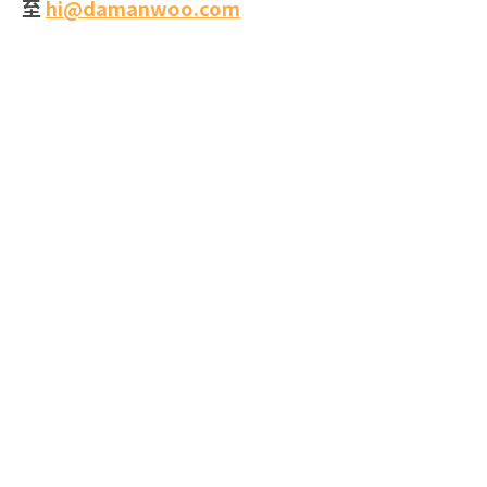
至
hi@damanwoo.com