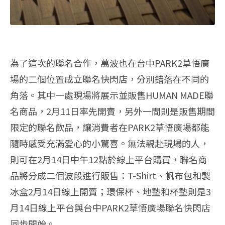
為了這次的聯名合作，萬波也在台中PARK2草悟廣
場的二個位置
成立聯名快閃店，分別錯落在不同的
角落。
其中一處現場將展示並販售HUMAN MADE聯
名商品，2月11日率先開賣，
另外一間則是販售期間
限定的聯名飲品，讓消費者在PARK2草悟
廣場都能
隨時感受充滿愛心的小驚喜。無法親赴現場的人，
則可在2月14日中午12點於線上平台購買，聯名商
品將分成二個波段進行販售：T-Shirt、
帆布包和製
冰盒2月14日線上開賣；環保杯、地墊和杯墊則是3
月14日線上平台
與台中PARK2草悟廣場聯名快閃店
同步開始。