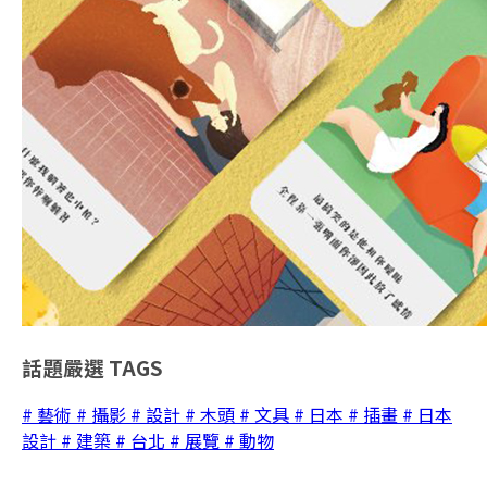
話題嚴選
TAGS
# 藝術
# 攝影
# 設計
# 木頭
# 文具
# 日本
# 插畫
# 日本
設計
# 建築
# 台北
# 展覽
# 動物