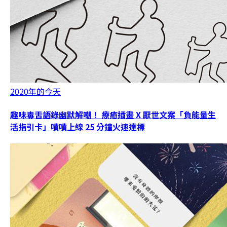
2020年的今天
趣味毒舌語錄幽默解嘲！ 療癒插畫 X 厭世文案「負能量生
活指引卡」嘖嘖上線 25 分鐘火速達標