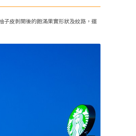
柚子皮剝開後的飽滿果實形狀及紋路，
運