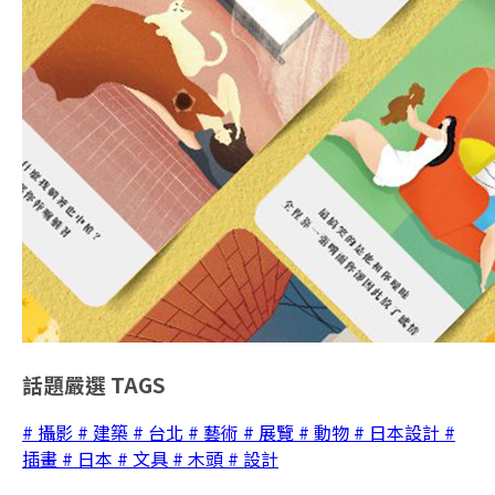
話題嚴選
TAGS
# 攝影
# 建築
# 台北
# 藝術
# 展覽
# 動物
# 日本設計
#
插畫
# 日本
# 文具
# 木頭
# 設計