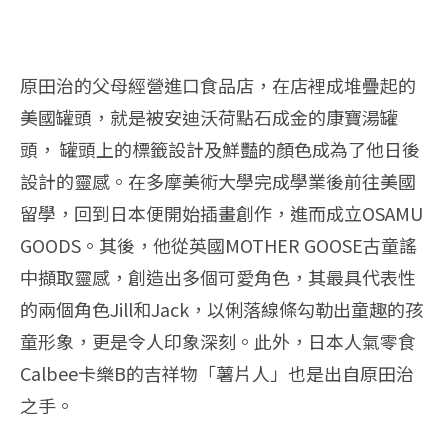
原田治的父母經營進口食品店，在店裡成堆疊起的
美國罐頭，就是被安迪沃荷點石成金的康寶湯罐
頭， 罐頭上的標籤設計及鮮豔的顏色成為了他日後
設計的靈感。在多摩美術大學完成學業後前往美國
留學，回到日本便開始插畫創作，進而成立OSAMU
GOODS。其後，他從英國MOTHER GOOSE古童謠
中擷取靈感，創造出多個可愛角色，其最具代表性
的兩個角色Jill和Jack，以俐落線條勾勒出童趣的孩
童形象，更是令人印象深刻。此外，日本人氣零食
Calbee卡樂B的吉祥物「薯片人」也是出自原田治
之手。