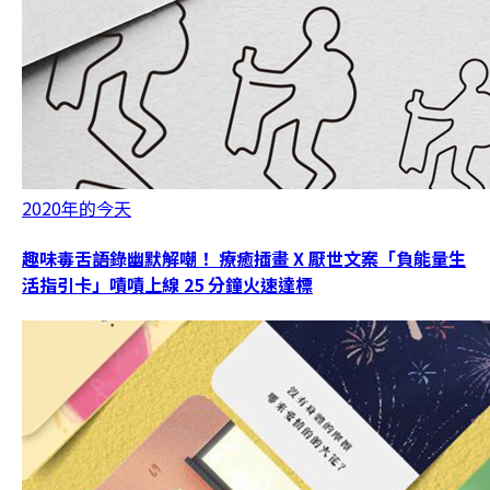
2020年的今天
趣味毒舌語錄幽默解嘲！ 療癒插畫 X 厭世文案「負能量生
活指引卡」嘖嘖上線 25 分鐘火速達標