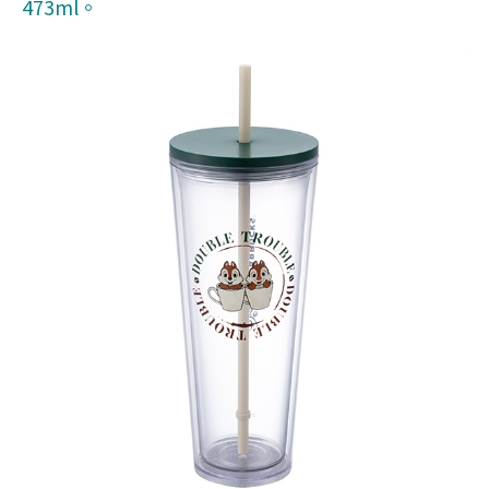
473ml。