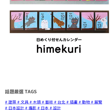
話題嚴選
TAGS
# 建築
# 文具
# 木頭
# 藝術
# 台北
# 插畫
# 動物
# 展覽
# 日本設計
# 攝影
# 日本
# 設計