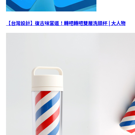
【台灣設計】復古味當道！轉吧轉吧雙層洗頭杯 | 大人物