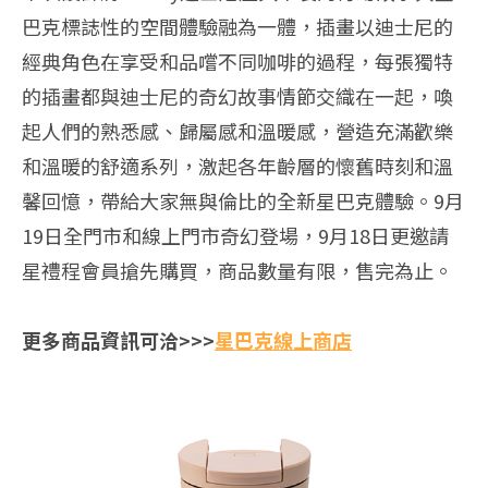
巴克標誌性
的空間體驗融為一體，插畫以迪士尼的
經典角色在享受和品嚐不同咖
啡的過程，每張獨特
的插畫都與迪士尼的奇幻故事情節交織在一起，
喚
起人們的熟悉感、歸屬感和溫暖感，營造充滿歡樂
和溫暖的舒適系
列，激起各年齡層的懷舊時刻和溫
馨回憶，帶給大家無與倫比的全新
星巴克體驗。9月
19日全門市和線上門市奇幻登場，9月18日更
邀請
星禮程會員搶先購買，商品數量有限，售完為止。
更多商品資訊可洽>>>
星巴克線上商店