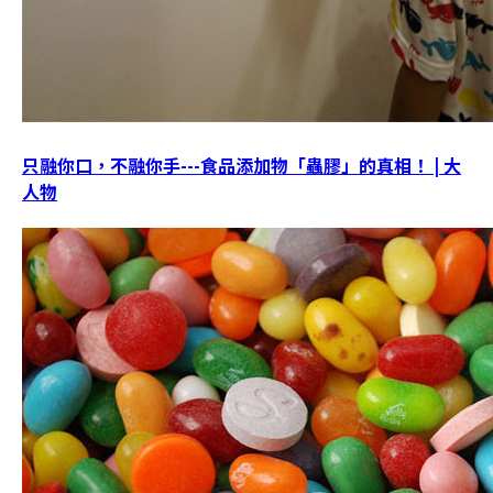
只融你口，不融你手---食品添加物「蟲膠」的真相！ | 大
人物