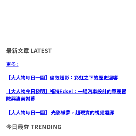
最新文章
LATEST
更多 ›
【大人物每日一圖】倫敦艦影：彩虹之下的歷史迴響
【大人物今日發明】福特Edsel：一場汽車設計的華麗冒
險與淒美謝幕
【大人物每日一圖】 光影織夢，超現實的視覺迴廊
今日最夯
TRENDING