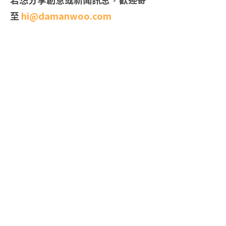
至
hi@damanwoo.com