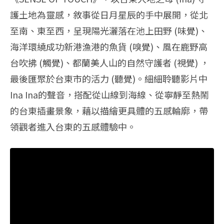
護土地為靈感，敘事從日月星辰的手中展開，從北
至南、東至西，呈現陽光灑落在池上田野 (味覺)、
海洋環繞成功新港漁港的魚貨 (嗅覺)、風在鹿野高
台吹拂 (觸覺)、都蘭美人山的自然守護者 (視覺) ，
最後匯聚於台東市的活力 (聽覺)。細細聆聽影片中
Ina Ina的聲音，搭配從山線到海線、從寧靜至熱鬧
的台東插畫景象，藉以描繪更具體的五感輪廓，帶
領觀者進入台東的五感體驗中。