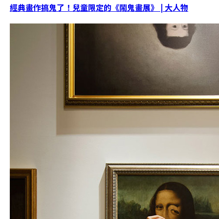
經典畫作搞鬼了！兒童限定的《鬧鬼畫展》 | 大人物