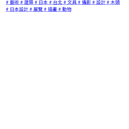
# 藝術
# 建築
# 日本
# 台北
# 文具
# 攝影
# 設計
# 木頭
# 日本設計
# 展覽
# 插畫
# 動物