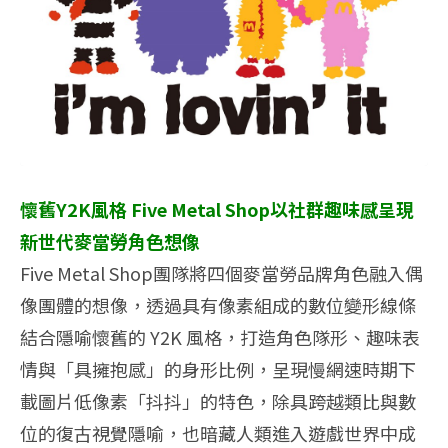
懷舊Y2K風格 Five Metal Shop以社群趣味感呈現
新世代麥當勞角色想像
Five Metal Shop團隊將四個麥當勞品牌角色融入偶
像團體的想像，
透過具有像素組成的數位變形線條
結合隱喻懷舊的 Y2K 風格，打造角色隊形、趣味表
情與「具擁抱感」的身形比例，
呈現慢網速時期下
載圖片低像素「抖抖」的特色，
除具跨越類比與數
位的復古視覺隱喻，
也暗藏人類進入遊戲世界中成