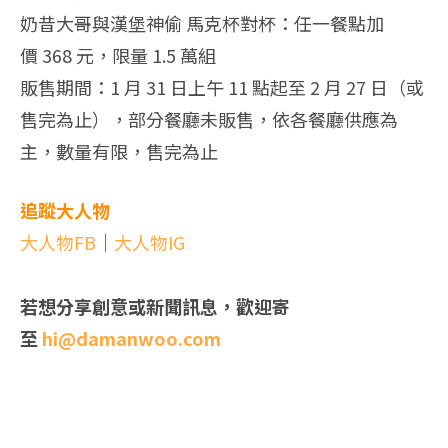
奶昔大哥與漢堡神偷 馬克杯對杯：任一餐點加
價 368 元，限量 1.5 萬組
販售期間：1 月 31 日上午 11 點起至 2 月 27 日（或
售完為止），部分餐廳未販售，依各餐廳供應為
主，
數量有限，售完為止
追蹤大人物
大人物FB
｜
大人物IG
若想分享創意或新聞訊息，歡迎寄
至
hi@damanwoo.com