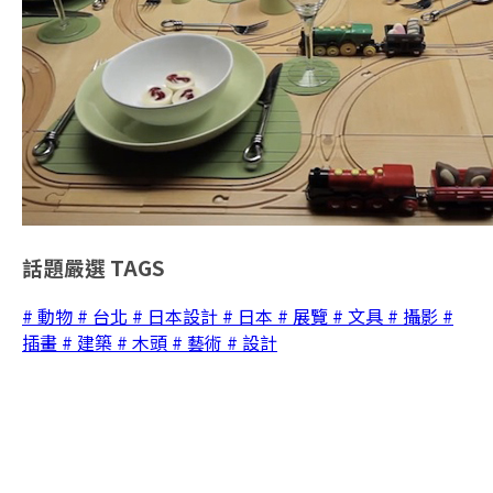
話題嚴選
TAGS
# 動物
# 台北
# 日本設計
# 日本
# 展覽
# 文具
# 攝影
#
插畫
# 建築
# 木頭
# 藝術
# 設計