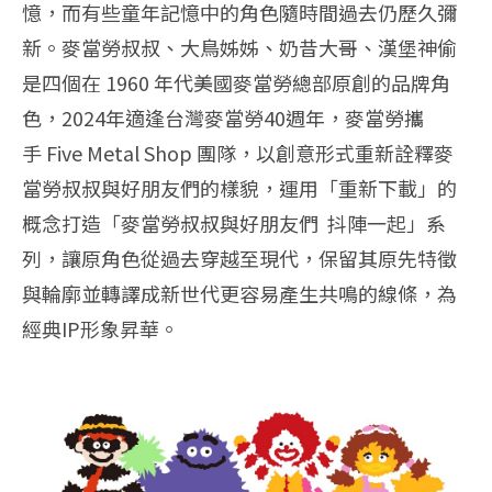
憶，
而有些童年記憶中的角色隨時間過去仍歷久彌
新。麥當勞叔叔、
大鳥姊姊、奶昔大哥、漢堡神偷
是四個在 1960 年代美國麥當勞總部原創的品牌角
色，2024年適逢台灣麥當勞40週年，麥當勞攜
手 Five Metal Shop 團隊，以創意形式重新詮釋麥
當勞叔叔與好朋友們的樣貌，運用「
重新下載」的
概念打造「麥當勞叔叔與好朋友們 抖陣一起」系
列，讓原角色從過去穿越至現代，
保留其原先特徵
與輪廓並轉譯成新世代更容易產生共鳴的線條，
為
經典IP形象昇華。