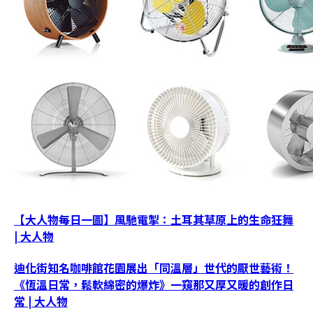
【大人物每日一圖】風馳電掣：土耳其草原上的生命狂舞
| 大人物
迪化街知名咖啡館花園展出「同溫層」世代的厭世藝術！
《恆溫日常，鬆軟綿密的爆炸》一窺那又厚又暖的創作日
常 | 大人物