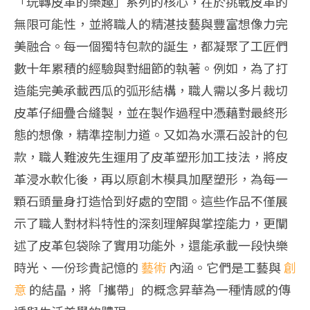
「玩轉皮革的樂趣」系列的核心，在於挑戰皮革的
無限可能性，並將職人的精湛技藝與豐富想像力完
美融合。每一個獨特包款的誕生，都凝聚了工匠們
數十年累積的經驗與對細節的執著。例如，為了打
造能完美承載西瓜的弧形結構，職人需以多片裁切
皮革仔細疊合縫製，並在製作過程中憑藉對最終形
態的想像，精準控制力道。又如為水漂石設計的包
款，職人難波先生運用了皮革塑形加工技法，將皮
革浸水軟化後，再以原創木模具加壓塑形，為每一
顆石頭量身打造恰到好處的空間。這些作品不僅展
示了職人對材料特性的深刻理解與掌控能力，更闡
述了皮革包袋除了實用功能外，還能承載一段快樂
時光、一份珍貴記憶的
藝術
內涵。它們是工藝與
創
意
的結晶，將「攜帶」的概念昇華為一種情感的傳