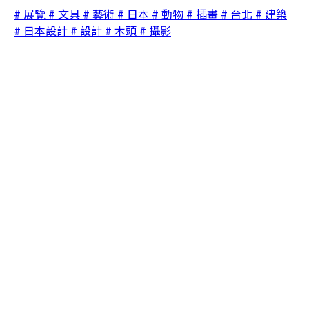
# 展覽
# 文具
# 藝術
# 日本
# 動物
# 插畫
# 台北
# 建築
# 日本設計
# 設計
# 木頭
# 攝影