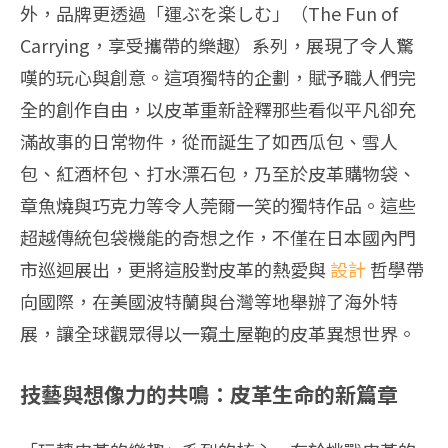
外，品牌更透過「運ぶを楽しむ」（The Fun of
Carrying，享受攜帶的樂趣）系列，展現了令人驚
嘆的玩心與創意。這項獨特的企劃，賦予職人們完
全的創作自由，以皮革重新詮釋那些看似平凡卻充
滿故事的日常物件，從而誕生了如西瓜包、雪人
包、紅酒杯包、打水漂石包，乃至於皮革購物袋、
章魚燒與巧克力等令人莞爾一笑的獨特作品。這些
超越傳統包袋機能的奇想之作，不僅在日本國內門
市巡迴展出，更將這股對皮革的熱愛與
設計
哲學帶
向國際，在美國波特蘭與台灣等地舉辦了海外特
展，讓全球觀眾得以一窺土屋鞄的皮革異想世界。
技藝與想像力的共鳴：皮革生命的新篇章