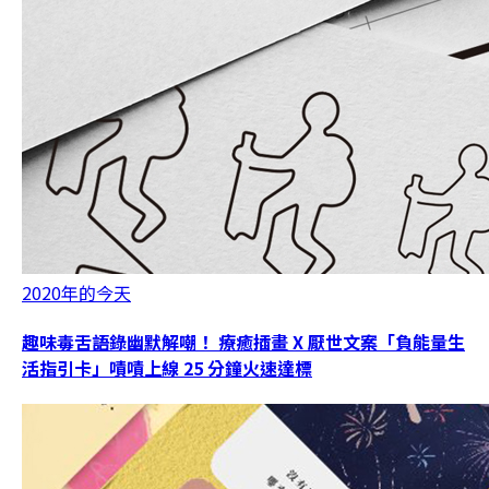
2020年的今天
趣味毒舌語錄幽默解嘲！ 療癒插畫 X 厭世文案「負能量生
活指引卡」嘖嘖上線 25 分鐘火速達標