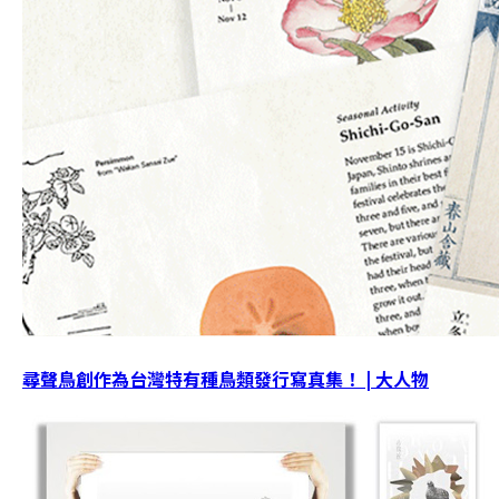
尋聲鳥創作為台灣特有種鳥類發行寫真集！ | 大人物