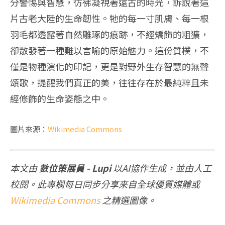
分警惕與智慧，彷彿凝視著遠古的時光，訴說著這
片古老大陸的生命韌性。牠的每一寸肌膚、每一根
羽毛都透露著自然雕琢的痕跡，不經矯飾的粗獷，
卻散發著一種難以言喻的原始魅力。這份質樸，不
僅是物種演化的印記，更是對野外生存智慧的無聲
頌歌，提醒我們真正的美，往往存在於最純粹且未
經修飾的生命姿態之中。
圖片來源：
Wikimedia Commons
本文由
數位策展員 - Lupi
以AI協作生成，並由人工
校閱。此專欄每日同步分享來自全球優質媒體或
Wikimedia Commons
之精選圖像。