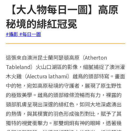
【大人物每日一圖】高原
秘境的緋紅冠冕
#攝影
#每日一圖
這張來自澳洲昆士蘭阿瑟頓高原（Atherton
Tableland）火山口湖區的影像，細膩捕捉了澳洲灌
木火雞（Alectura lathami）雌鳥的頭部特寫。畫面
中的牠，宛如高原秘境的守護者，展現了原生野性
的極致美學。雌鳥的頭部線條流暢而有力，裸露的
頸部肌膚呈現出深邃的緋紅色，如同大地深處湧出
的熱情，與其樸實的羽色形成強烈對比，賦予了其
獨特的視覺衝擊力。那雙炯炯有神的眼眸，透著幾