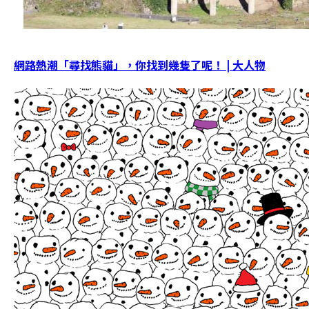
網路熱潮「尋找熊貓」，你找到幾隻了呢！ | 大人物