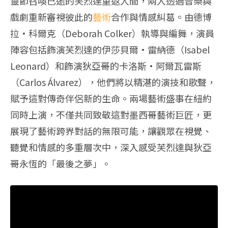
靈節召喚已逝的芙烈達重返人間，兩人透過音樂與
戲劇重新審視彼此的
藝術
合作與情感糾葛。由德博
拉·科爾克（Deborah Colker）執導與編舞，演員
陣容包括飾演芙烈達的伊莎貝爾·雷納德（Isabel
Leonard）和飾演狄亞哥的卡洛斯·阿爾瓦雷斯
（Carlos Álvarez），他們將以精湛的演技和歌聲，
賦予這對傳奇伴侶新的生命。兩場藝術盛事在紐約
同時上演，不僅共同致敬這對墨西哥藝術巨匠，更
展現了藝術跨界對話的無限可能，讓觀眾在視覺、
聽覺和情感的多重層次中，深入感受芙烈達與狄亞
哥永恆的「最後之夢」。