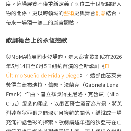
度。這場展覽不僅重新定義了兩位二十世紀關鍵人
物的關係，更以跨領域的
藝術
史與舞台
創意
結合，
帶來一場獨一無二的感官體驗。
歌劇舞台上的永恆戀歌
與MoMA特展同步登場的，是大都會歌劇院在2026
年5月14日至6月5日紐約首演的全新歌劇《
El
Último Sueño de Frida y Diego
》。這部由葛萊美
獎得主蓋布瑞拉·蕾娜·法蘭克（Gabriela Lena
Frank）作曲、普立茲獎得主尼洛·克魯茲（Nilo
Cruz）編劇的歌劇，以墨西哥亡靈節為背景，將芙
烈達與狄亞哥之間深沉且複雜的關係，編織成一場
充滿神話色彩的探索。歌劇講述年邁的狄亞哥在亡