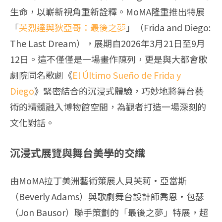
生命，以嶄新視角重新詮釋。MoMA隆重推出特展
「
芙烈達與狄亞哥：最後之夢
」（Frida and Diego:
The Last Dream），展期自2026年3月21日至9月
12日。這不僅僅是一場畫作陳列，更是與大都會歌
劇院同名歌劇《
El Último Sueño de Frida y
Diego
》緊密結合的沉浸式體驗，巧妙地將舞台藝
術的精髓融入博物館空間，為觀者打造一場深刻的
文化對話。
沉浸式展覽與舞台美學的交織
由MoMA拉丁美洲藝術策展人貝芙莉·亞當斯
（Beverly Adams）與歌劇舞台設計師喬恩·包瑟
（Jon Bausor）聯手策劃的「最後之夢」特展，超