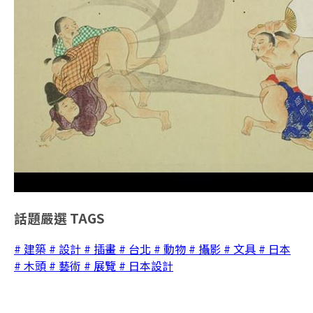
話題嚴選
TAGS
# 建築
# 設計
# 插畫
# 台北
# 動物
# 攝影
# 文具
# 日本
# 木頭
# 藝術
# 展覽
# 日本設計