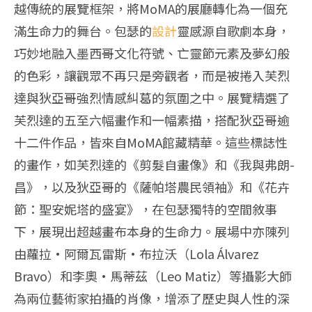
越傳統的展覽框架，將MoMA的展廳轉化為一個充
滿生命力的舞台。包瑟的
設計
靈感源自歌劇本身，
巧妙地融入墨西哥文化符號、亡靈節元素及夢幻般
的色彩，讓觀眾不再只是旁觀者，而是被捲入芙烈
達與狄亞哥強烈情感糾葛的氛圍之中。展覽精選了
芙烈達的五至六幅畫作和一幅素描，搭配狄亞哥逾
十二件作品，皆來自MoMA館藏精華。這些標誌性
的畫作，如芙烈達的《剪髮自畫像》和《我與弗朗-
昌》，以及狄亞哥的《薩帕塔農民領袖》和《花卉
節：聖安妮塔的盛宴》，在包瑟獨特的空間敘事
下，展現出超越畫布本身的生命力。展場中亦陳列
由蘿拉·阿爾瓦雷斯·布拉沃（Lola Álvarez
Bravo）和李奧·馬蒂茲（Leo Matiz）等攝影大師
為兩位藝術家拍攝的肖像，增添了歷史與人性的深