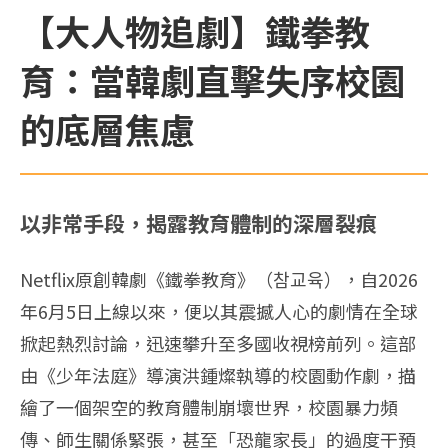
【大人物追劇】鐵拳教
育：當韓劇直擊失序校園
的底層焦慮
以非常手段，揭露教育體制的深層裂痕
Netflix原創韓劇《鐵拳教育》（참교육），自2026
年6月5日上線以來，便以其震撼人心的劇情在全球
掀起熱烈討論，迅速攀升至多國收視榜前列。這部
由《少年法庭》導演洪鍾燦執導的校園動作劇，描
繪了一個架空的教育體制崩壞世界，校園暴力頻
傳、師生關係緊張，甚至「恐龍家長」的過度干預