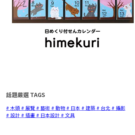
話題嚴選
TAGS
# 木頭
# 展覽
# 藝術
# 動物
# 日本
# 建築
# 台北
# 攝影
# 設計
# 插畫
# 日本設計
# 文具