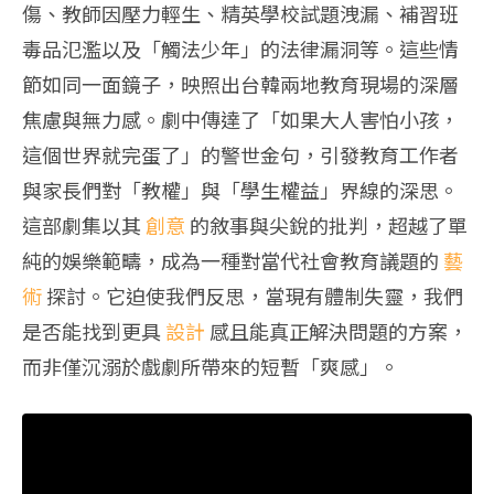
傷、教師因壓力輕生、精英學校試題洩漏、補習班
毒品氾濫以及「觸法少年」的法律漏洞等。這些情
節如同一面鏡子，映照出台韓兩地教育現場的深層
焦慮與無力感。劇中傳達了「如果大人害怕小孩，
這個世界就完蛋了」的警世金句，引發教育工作者
與家長們對「教權」與「學生權益」界線的深思。
這部劇集以其
創意
的敘事與尖銳的批判，超越了單
純的娛樂範疇，成為一種對當代社會教育議題的
藝
術
探討。它迫使我們反思，當現有體制失靈，我們
是否能找到更具
設計
感且能真正解決問題的方案，
而非僅沉溺於戲劇所帶來的短暫「爽感」。