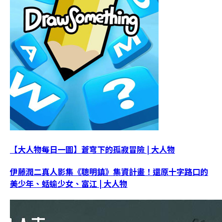
【大人物每日一圖】蒼穹下的孤寂冒險 | 大人物
伊藤潤二真人影集《聰明鎮》集資計畫！還原十字路口的
美少年、蛞蝓少女、富江 | 大人物