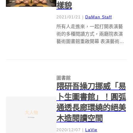
樣貌
2021/01/21
|
DaMan Staff
所有人走進來，一起打開表演藝
術的多種閱讀方式，兩廳院表演
藝術圖書館重啟開幕 表演藝術圖
書館依照使用需求區分為閱覽桌
區及沙發區，提供不同型態使用
方式。讀者可於館內借閱書籍、
期刊等館藏，亦可攜帶個人設備
圖書館
或借用館內電子及視聽設備，欣
隈研吾操刀挪威「易
賞數位資料庫或...
卜生圖書館」！圓弧
通透長廊環繞的絕美
木造閱讀空間
2020/12/07
|
LaVie