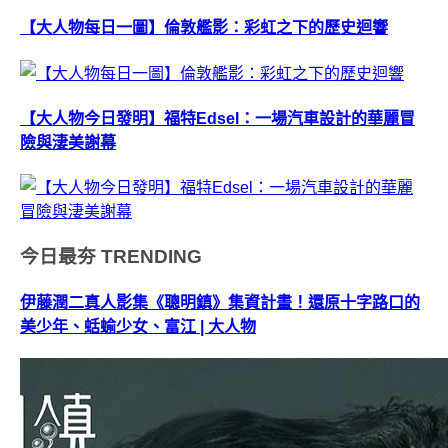
【大人物每日一圖】倫敦艦影：彩虹之下的歷史迴響
【大人物今日發明】福特Edsel：一場汽車設計的華麗冒
險與淒美謝幕
今日最夯
TRENDING
伊藤潤二真人影集《聰明鎮》集資計畫！還原十字路口的
美少年、蛞蝓少女、富江 | 大人物