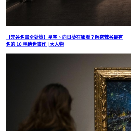
【梵谷名畫全對策】星空、向日葵在哪看？解密梵谷最有
名的 10 幅傳世畫作 | 大人物