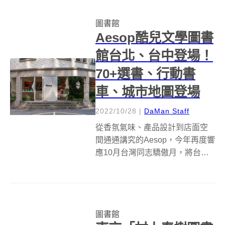
母等共10000個字母，...
圖書館
Aesop酷兒文學圖書
館台北、台中登場！
70+選書、行動書
車、城市地圖登場
2022/10/28
|
DaMan Staff
從香氛氣味、產品設計到店面空
間通通講究的Aesop，今年再度響
應10月台灣同志驕傲月，將台北
大安概念店與新光三越台中中港
店兩間門市改為「酷兒文學圖書
館」，分別從10月28日至11月1
日、11月4日至11月9日，精選同
圖書館
志酷兒相關主題文學作品；...