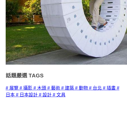
話題嚴選
TAGS
# 展覽
# 攝影
# 木頭
# 藝術
# 建築
# 動物
# 台北
# 插畫
#
日本
# 日本設計
# 設計
# 文具