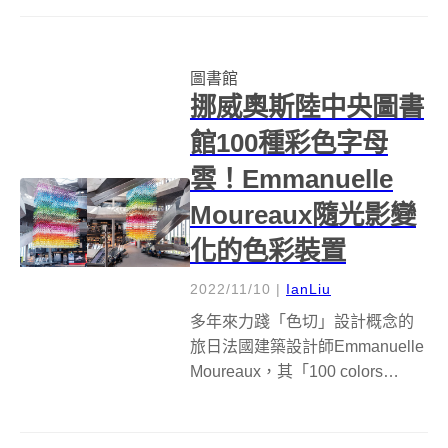
12月17日正式開館試營運。新總
館由擁有豐富公共圖書館設計經
驗，台灣「郭自強建築師事務
圖書館
所」與日本2020東京奧運主場館
挪威奧斯陸中央圖書
設...
館100種彩色字母
雲！Emmanuelle
Moureaux隨光影變
化的色彩裝置
2022/11/10
|
IanLiu
多年來力踐「色切」設計概念的
旅日法國建築設計師Emmanuelle
Moureaux，其「100 colors
no.37」裝置作品亮相挪威奧斯陸
中央公共圖書館Deichman
Bjørvika，透過A到Z以及挪威字