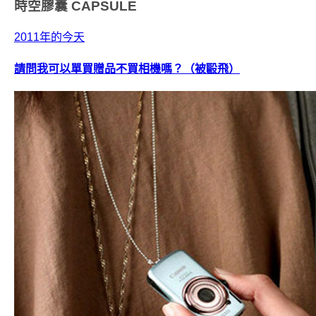
時空膠囊
CAPSULE
2011年的今天
請問我可以單買贈品不買相機嗎？（被毆飛）