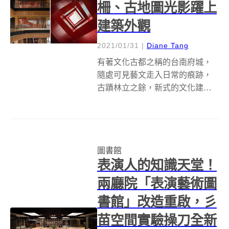
柵、古地圖光影躍上
建築外觀
2021/01/31
|
Diane Tang
有著文化古都之稱的台南府城，
隨處可見藝文走入日常的痕跡，
古蹟林立之餘，新式的文化建築
也持續落成，繼2014 至 2018 年
普立茲建築獎大師坂茂設計的台
南市立美術館二館建築風光開幕
後，競圖結果在 2016 年 2 月初出
圖書館
爐、坐落於永康的台南...
表演人的知識天堂！
兩廳院「表演藝術圖
書館」改造重啟，彡
苗空間實驗操刀全新