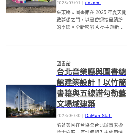
2025/07/01
|
nozomi
臺東縣立圖書館在 2025 年夏天開
啟夢想之門，以書香迎接最繽紛
的季節。全新哆啦 A 夢主題新書
現已到館，誠摯邀請讀者一同展
開這場充滿奇思妙想的閱讀旅
程！此次上架的新書內容豐富多
元，從經典漫畫與動畫改編作
圖書館
品，到結合學習與娛樂的各類讀
台北音樂廳與圖書總
物，適合...
館建築設計！以竹簡
書籍與五線譜勾勒藝
文場域建築
2023/06/30
|
DaMan Staff
隨著美國在台協會台北辦事處搬
離大安區，原址便頓入未使用情