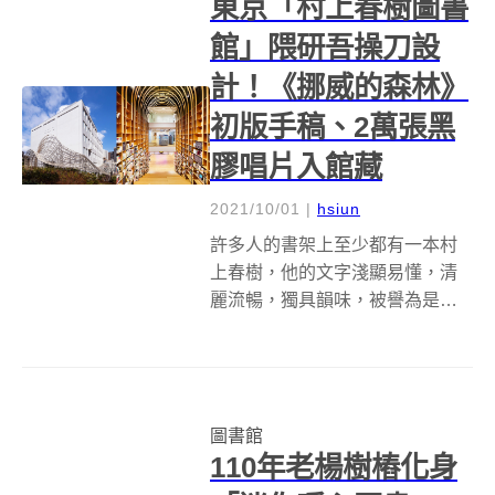
東京「村上春樹圖書
館」隈研吾操刀設
計！《挪威的森林》
初版手稿、2萬張黑
膠唱片入館藏
2021/10/01
|
hsiun
許多人的書架上至少都有一本村
上春樹，他的文字淺顯易懂，清
麗流暢，獨具韻味，被譽為是日
本 80 年代的文學旗手。2019 年
6 月，村上春樹的母校早稻田大學
便已宣布，將校內原本就收藏大
量村上春樹作品的國際文學館
圖書館
（早稲田大学国際文学館），改
110年老楊樹樁化身
建...