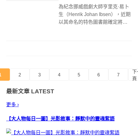
為紀念挪威戲劇大師亨里克·易卜
生（Henrik Johan Ibsen），近期
以其命名的特色圖書館確定將由
日本隈研吾建築都市設計事務所
（Kengo Kuma and Associates）
與Mad Arkitekter、BuroHappol...
下
1
2
3
4
5
6
7
頁
最新文章
LATEST
更多 ›
【大人物每日一圖】光影敘事：靜默中的靈魂絮語