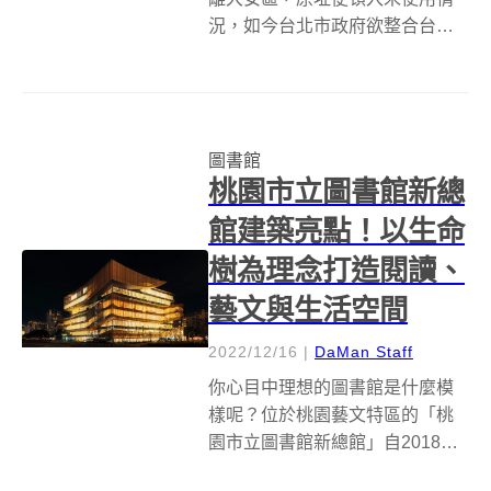
況，如今台北市政府欲整合台北
市立圖書館總館與台北音樂廳之
興建需求，將重新規劃此地設置
「台北音樂廳與圖書總館（音圖
中心）」，由建築師姚仁喜所主
圖書館
持的大元聯合建築師事務所、建
桃園市立圖書館新總
築聲學大師徐亞英...
館建築亮點！以生命
樹為理念打造閱讀、
藝文與生活空間
2022/12/16
|
DaMan Staff
你心目中理想的圖書館是什麼模
樣呢？位於桃園藝文特區的「桃
園市立圖書館新總館」自2018年
開始動工，歷時4年，2022年的