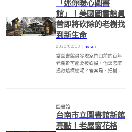
「迷你暖心圖書
館」！美國圖書館員
替即將砍除的老樹找
到新生命
2021/02/18
|
hsiun
當圖書館員發現家門口前的百年
老樹幹可能要被砍掉，他該怎麼
拯救這棵樹呢？答案是，把樹幹
變成圖書館！在美國愛荷華州柯
達倫公共圖書館（Coeur d'Alene
Public Library）工作的 Sharalee
Armitage Howar...
圖書館
台南市立圖書館新館
亮點！老屋窗花格