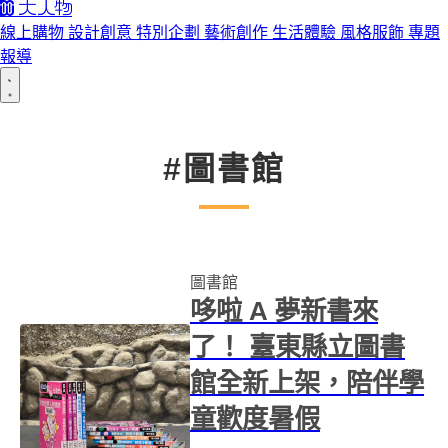
線上購物
設計創意
特別企劃
藝術創作
生活體驗
風格服飾
專題
報導
#圖書館
圖書館
哆啦 A 夢新書來
了！ 臺東縣立圖書
館全新上架，陪伴學
童歡度暑假