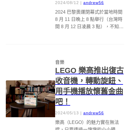
2024/08/12
|
andrew56
2024 巴黎奧運閉幕式於當地時間
8 月 11 日晚上 8 點舉行（台灣時
間 8 月 12 日凌晨 3 點），不知道
你有熬夜看完嗎？還記得本屆開
幕式時，女神卡卡、席琳狄翁的
精彩演出令人印象深刻、回味無
窮，而作為巴黎奧運的尾聲、洛
音樂
杉磯奧運的...
LEGO 樂高推出復古
收音機，轉動旋鈕、
用手機播放懷舊金曲
吧！
2024/05/13
|
andrew56
樂高（LEGO）的魅力實在無法
擋，只要透過一塊塊的小小積