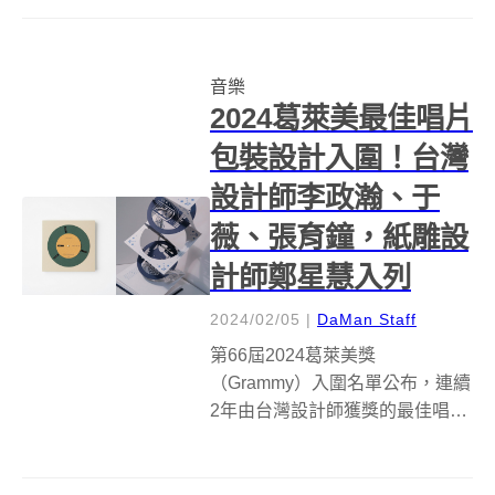
每個人都出不了國，放假時全部
擠到風景區，所以走到哪都是人
擠人，更別說是靜下心來聽聽大
音樂
自然的聲音。不過待在家中也能
2024葛萊美最佳唱片
行萬里路、聽萬種...
包裝設計入圍！台灣
設計師李政瀚、于
薇、張育鐘，紙雕設
計師鄭星慧入列
2024/02/05
|
DaMan Staff
第66屆2024葛萊美獎
（Grammy）入圍名單公布，連續
2年由台灣設計師獲獎的最佳唱片
包裝設計獎（Best Recording
Package），今年再度有2位台灣
設計師被提名，分別是設計師李