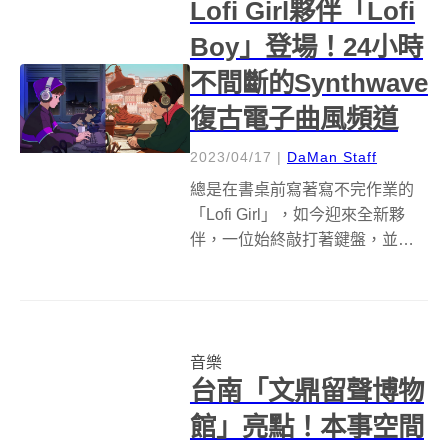
Lofi Girl夥伴「Lofi
Boy」登場！24小時
不間斷的Synthwave
復古電子曲風頻道
2023/04/17
|
DaMan Staff
總是在書桌前寫著寫不完作業的
「Lofi Girl」，如今迎來全新夥
伴，一位始終敲打著鍵盤，並不
間斷播放著具節奏感的synthwave
電子曲風的「Lofi Boy」！身為陪
伴不少人工作、夜晚放鬆的
YouTube頻道「Lofi Girl」，在4...
音樂
台南「文鼎留聲博物
館」亮點！本事空間