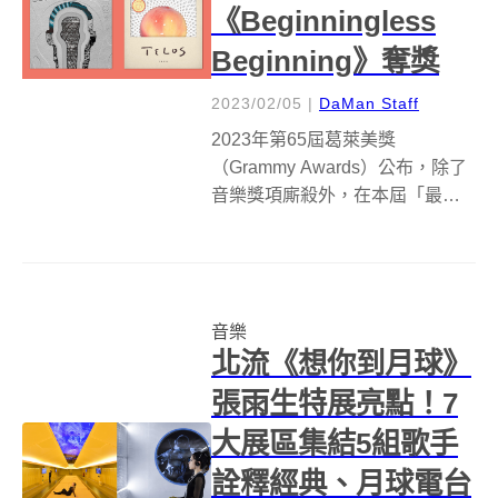
《Beginningless
Beginning》奪獎
2023/02/05
|
DaMan Staff
2023年第65屆葛萊美獎
（Grammy Awards）公布，除了
音樂獎項廝殺外，在本屆「最佳
唱片包裝設計獎」（Best
Recording Package）名單中，台
灣再度奪下最佳唱片包裝設計，
由7度入圍該獎項的台灣設計師蕭
音樂
青陽與女兒蕭君...
北流《想你到月球》
張雨生特展亮點！7
大展區集結5組歌手
詮釋經典、月球電台