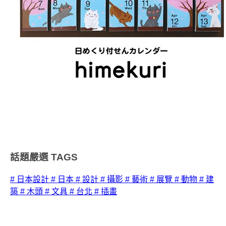
話題嚴選
TAGS
# 日本設計
# 日本
# 設計
# 攝影
# 藝術
# 展覽
# 動物
# 建
築
# 木頭
# 文具
# 台北
# 插畫