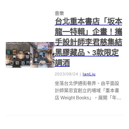
政瀚&amp;于薇（兩人曾獲得
音樂
2022年此獎項...
台北重本書店「坂本
龍一特輯」企畫！攜
手設計師李君慈集結
黑膠藏品、3款限定
調酒
2023/08/24
|
IanLiu
坐落台北伊通街巷弄、由平面設
計師葉忠宜創立的場域「重本書
店 Weight Books」，展開「年度
合作主理人」計畫，首波活動攜
手平面設計師李君慈合作「重
本：特別附錄——龍一特輯
☆」，聚焦已逝日本音樂大師坂