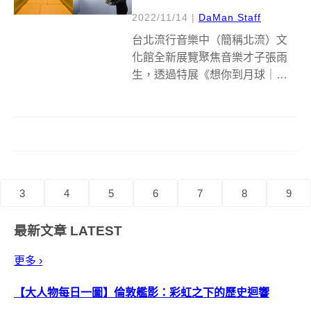
2022/11/14
|
DaMan Staff
台北流行音樂中（簡稱北流）文
化館全新展覽聚焦音樂才子張雨
生，透過特展《想你到月球｜張
雨生特展FLY ME TO THE MOON
&amp; BACK》以及7大主題展
間，讓大家走進張雨生的音樂世
界，也聆聽張雨生是如何影響當
代音樂人，聽見他們...
3
4
5
6
7
8
9
最新文章
LATEST
更多 ›
【大人物每日一圖】倫敦艦影：彩虹之下的歷史迴響