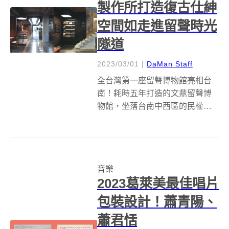
製作所打造復古仕紳
空間如走進留聲時光
隧道
2023/03/01
|
DaMan Staff
全台灣第⼀座留聲博物館亮相台
南！耗時五年打造的文鼎留聲博
物館，坐落台南中西區的民權路
上，鄰近全美戲院、赤崁樓等熱
門景點，更邀來本事空間製作所
操刀一樓咖啡廳及禮品店空間，
賦予50年老屋典雅仕紳氛圍，有
音樂
如走進留聲的時光隧道！ 回溯博
2023葛萊美最佳唱片
物館成立起始...
包裝設計！蕭青陽、
蕭君恬