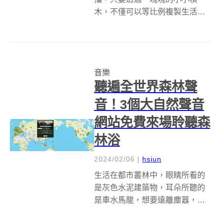
木，不僅可以等比例複製生活中
的各種物體或建築設計，還能夠
發揮意想不到的實用功能。比方
先前曾經介紹過以 38 萬塊樂高，
1:1 等比例還原的「法拉利 Monza
音樂
SP1」，或超級細緻的日...
聽遍全世界森林聲
音！3個大自然聲音
網站免費來場聆聽森
林浴
2024/02/06
|
hsiun
生活在都市叢林中，眼睛所看的
是灰色水泥建築物，耳朵所聽的
是車水馬龍，想要遠離塵囂，親
近大自然，卻因為疫情的關係，