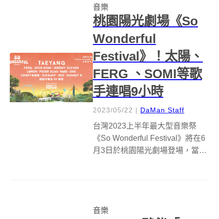
音樂
本龍一，透過收藏黑膠、書籍以
桃園陽光劇場《So
及以坂本...
Wonderful
Festival》！太陽、
FERG 、SOMI等歌
手連唱9小時
2023/05/22
|
DaMan Staff
台灣2023上半年最大型音樂祭
《So Wonderful Festival》將在6
月3日於桃園陽光劇場登場，當天
將一路從中午嗨到晚上9點，各國
好手一連High唱9小時，並由
FERG 和 TAEYANG太陽兩位超
重量國際級歌手壓軸帶來2小時
音樂
的...