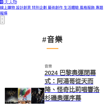
線上購物
設計創意
特別企劃
藝術創作
生活體驗
風格服飾
專題
報導
#音樂
音樂
2024 巴黎奧運閉幕
式：阿湯哥從天而
降、怪奇比莉唱響洛
杉磯奧運序幕