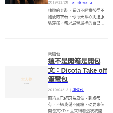
2019/11/28
|
annti wang
精緻的套裝、看似不經意卻從不
隨便的衣著，你每天悉心挑選服
裝穿搭，務求展現最棒的自己，
但是望向拎在手上的筆電包，卻
只能忍受那無趣到極點的贈品尼
龍包？江湖在走、氣勢要有，身
為一個熱愛設計、從事設計的
電腦包
人，拎著一咖你不愛的包，才不
這不是開箱是開包
是你的行事風格。M...
文：Dicota Take off
筆電包
2010/04/13
|
壞傢伙
開箱文已經蔚為風氣、到處都
有，不過我偏不開箱，硬要來個
開包文XD。且來細看這次我開的