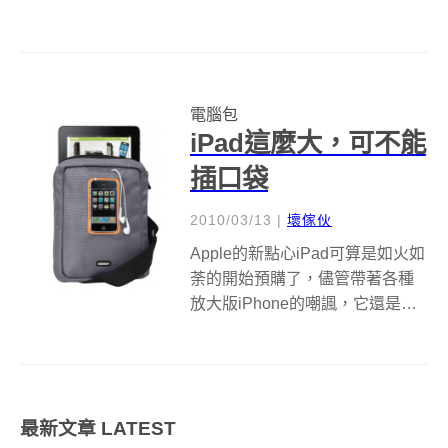
時尚電腦包，是不是能獲得街頭
潮人犀利哥的時尚認證。 患有要
帶著電腦趴趴造的勞碌命症狀，
長久以來我都習慣用後背包裝筆
電腦包
電，但後背包又少有好看的款
iPad這麼大，可不能
式，我可憐的筆電...
插口袋
2010/03/13
|
壞傢伙
Apple的新點心iPad可算是如火如
荼的開始預購了，儘管帶著各種
放大版iPhone的嘲諷，它還是一
付千山我獨賣不必相笑，老神在
在的玩自己的生意。 不過iPhone
這個巨嬰對我們的褲袋來說就已
經是個惡夢，難不成你還幻想把
最新文章
LATEST
iPad也往裡頭塞嗎...