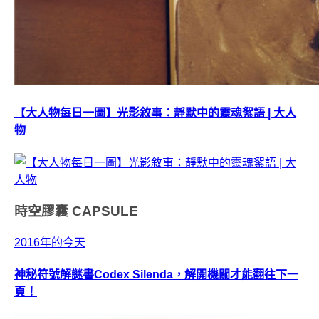
【大人物每日一圖】光影敘事：靜默中的靈魂絮語 | 大人
物
時空膠囊
CAPSULE
2016年的今天
神秘符號解謎書Codex Silenda，解開機關才能翻往下一
頁！