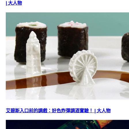
| 大人物
艾碧斯入口前的調戲：好色炸彈調酒實驗！ | 大人物