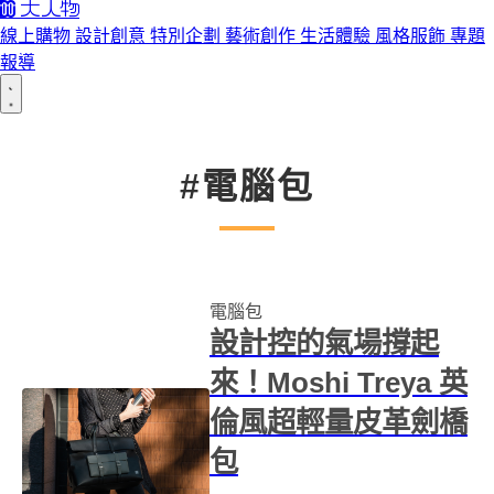
線上購物
設計創意
特別企劃
藝術創作
生活體驗
風格服飾
專題
報導
#電腦包
電腦包
設計控的氣場撐起
來！Moshi Treya 英
倫風超輕量皮革劍橋
包