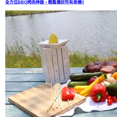
全方位BBQ烤肉神器，輕鬆備好所有串燒!!