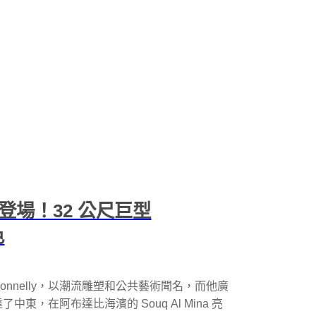
比登場！32 公尺巨型
色
 Donnelly，以潮流雕塑和公共藝術聞名，而他廣
了中東，在阿布達比海濱的 Souq Al Mina 亮