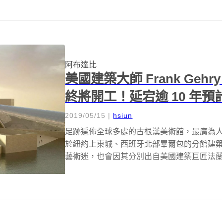
阿布達比
美國建築大師 Frank Ge
終將開工！延宕逾 10 年預計
2019/05/15
|
hsiun
足跡遍佈全球多處的古根漢美術館，最廣為
於紐約上東城、西班牙北部畢爾包的分館建
藝術迷，也會因其分別出自美國建築巨匠法蘭克.洛依.