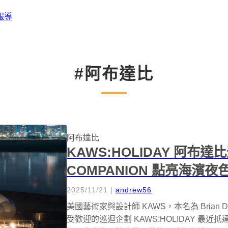
報導
#阿布達比
阿布達比
KAWS:HOLIDAY 阿布達
COMPANION 點亮海濱夜
2025/11/21
|
andrew56
美國藝術家與設計師 KAWS，本名為 Brian
受歡迎的巡迴企劃 KAWS:HOLIDAY 最近抵達