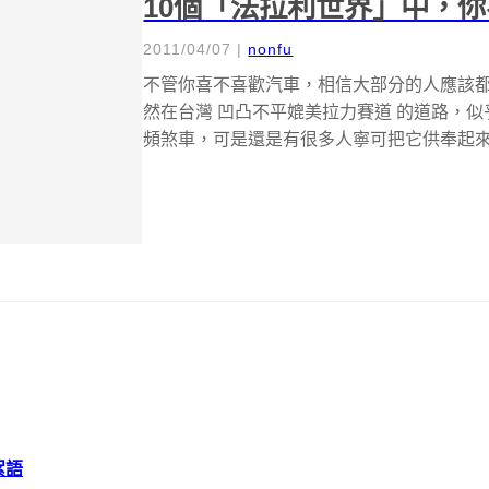
10個「法拉利世界」中，
2011/04/07
|
nonfu
不管你喜不喜歡汽車，相信大部分的人應該都聽
然在台灣 凹凸不平媲美拉力賽道 的道路，
頻煞車，可是還是有很多人寧可把它供奉起來，
絮語