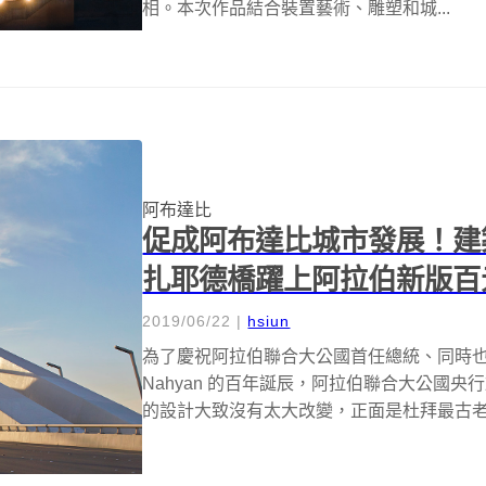
相。本次作品結合裝置藝術、雕塑和城...
阿布達比
促成阿布達比城市發展！建築女爵
扎耶德橋躍上阿拉伯新版百
2019/06/22
|
hsiun
為了慶祝阿拉伯聯合大公國首任總統、同時也是大公國國父 
Nahyan 的百年誕辰，阿拉伯聯合大公國央行
的設計大致沒有太大改變，正面是杜拜最古老.