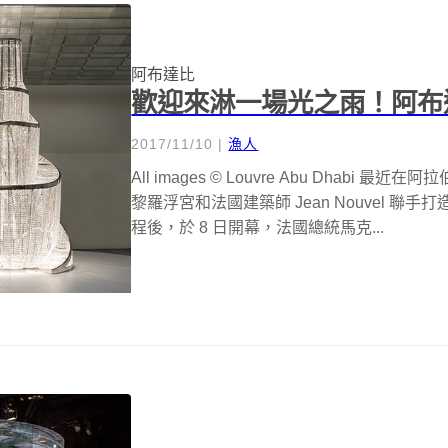
阿布達比
歡迎來淋一場光之雨！阿布
2017/11/10
|
漁人
All images © Louvre Abu Dha
黎羅浮宮和法國建築師 Jean Nouvel 
程後，於 8 日開幕，法國總統馬克...