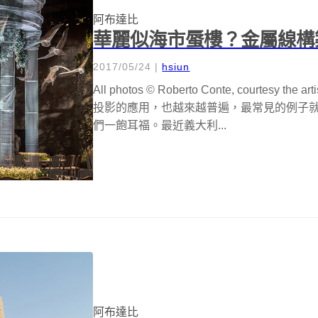
阿布達比
華麗似海市蜃樓？金屬線構
2017/05/24
|
hsiun
All photos © Roberto Conte, courte
投影的應用，也越來越普遍，最常見的例子
們一飽耳福。最近義大利...
阿布達比