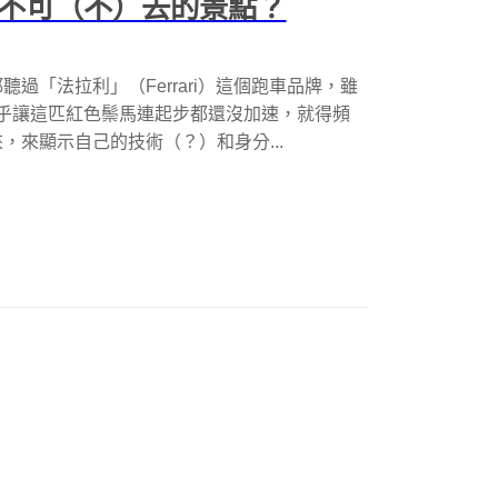
你不可（不）去的景點？
過「法拉利」（Ferrari）這個跑車品牌，雖
似乎讓這匹紅色鬃馬連起步都還沒加速，就得頻
來顯示自己的技術（？）和身分...