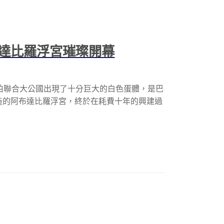
達比羅浮宮璀璨開幕
bi 最近在阿拉伯聯合大公國出現了十分巨大的白色蛋體，是巴
聯手打造的阿布達比羅浮宮，終於在耗費十年的興建過