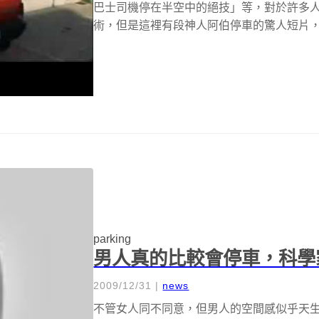
巴士司機停在半空中的絕技」等，對於許多
術，但是這裡有段神人阿伯停車的驚人短片
大...
parking
男人真的比較會停車，科學
2009/12/31
|
news
不管女人同不同意，但男人的空間感似乎天