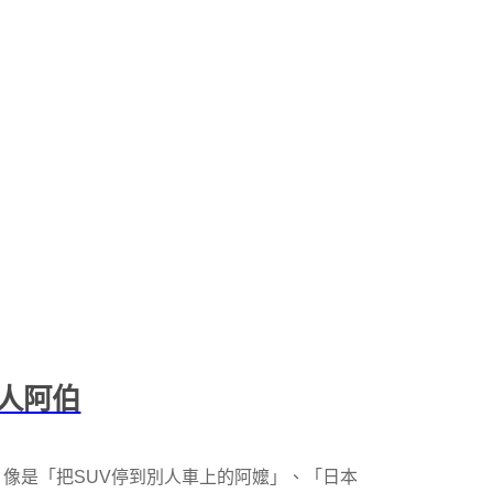
人阿伯
像是「把SUV停到別人車上的阿嬤」、「日本