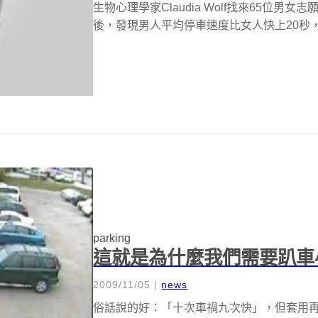
生物心理學家Claudia Wolf找來65位
後，發現男人平均停車速度比女人快上20秒，
parking
這就是為什麼我們需要趴車小
2009/11/05
|
news
俗話說的好：「十次車禍九次快」，但套用再這