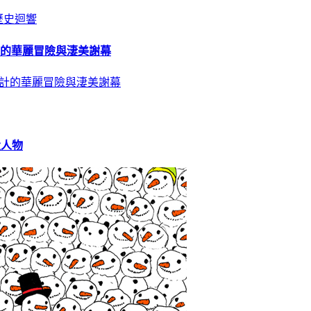
計的華麗冒險與淒美謝幕
大人物