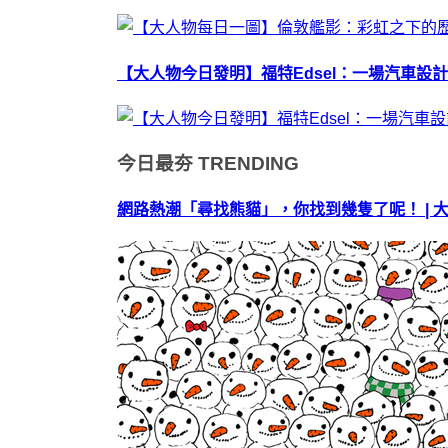
【大人物今日發明】福特Edsel：一場汽車設
今日最夯
TRENDING
網路熱潮「尋找熊貓」，你找到幾隻了呢！ | 