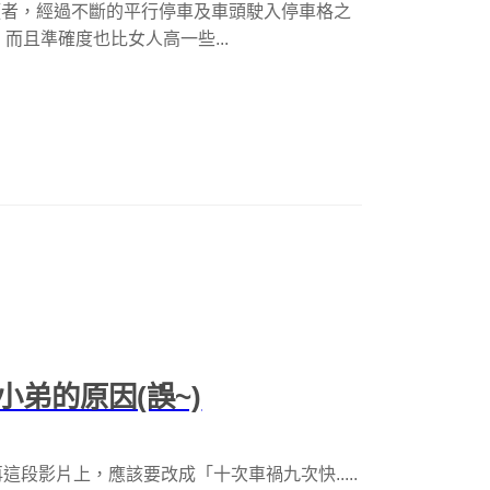
男女志願者，經過不斷的平行停車及車頭駛入停車格之
而且準確度也比女人高一些...
弟的原因(誤~)
段影片上，應該要改成「十次車禍九次快.....