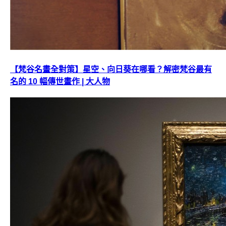
【梵谷名畫全對策】星空、向日葵在哪看？解密梵谷最有
名的 10 幅傳世畫作 | 大人物