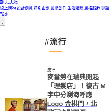
線上購物
設計創意
特別企劃
藝術創作
生活體驗
風格服飾
專題
報導
#流行
流行
麥當勞在瑞典開起
「理髮店」！復古 M
字中分瀏海呼應
Logo 金拱門，北