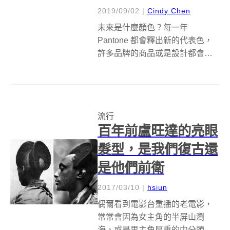
2019/09/02
|
Cindy Chen
未來是什麼顏色？每一年
Pantone 都會釋出新的代表色，
許多品牌的商品或是設計都會以
當年的色彩為主，推出一系列的
「聯名」，使大眾在顏色運用上
更貼近生活。若說要窺探未來，
這次由趨勢預測網站 WGSN 攜手
流行
與色彩指南 Coloro，合作的《...
百年前盧旺達的亮眼
髮型，是我們復古還
是他們前衛
2017/03/10
|
hsiun
偶爾看到電影台重播的老電影，
常常會因為女主角的半屏山瀏
海，或是男主角厚重的中分頭而