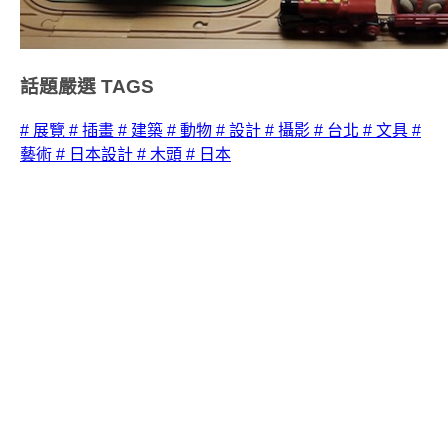
話題嚴選
TAGS
# 展覽
# 插畫
# 建築
# 動物
# 設計
# 攝影
# 台北
# 文具
#
藝術
# 日本設計
# 木頭
# 日本