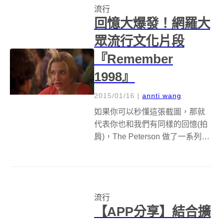
流行
2016 爆紅的髮型組合...
回憶大爆發！網羅大
眾流行文化片段
『Remember
1998』
2015/01/16
|
annti wang
如果你可以秒懂這張截圖，那就
代表你也和我們有同樣的回憶(拍
肩)，The Peterson 做了一系列以
『REMEMBER 懷舊』為題的影
片，將該年最具代表性的電影、
流行音樂、電玩、娛樂時事濃縮
成短短的十多分鐘，幾乎每30秒
流行
就會出現超熟悉的畫...
【APP分享】結合擴