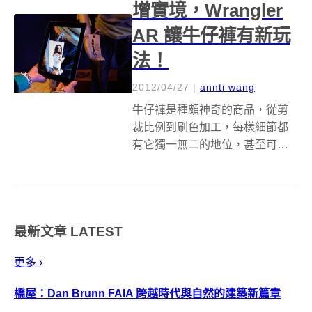
增實境，Wrangler
AR 讓牛仔褲有新玩
法！
2012/04/27
|
annti wang
牛仔褲是種頗神奇的商品，從剪
裁比例到刷色加工，每樣細節都
有它獨一無二的地位，甚至可以
當作該品牌的經典設計元素，但
看在我這種外行人眼裡，就老是
有霧裡看花的感覺，不過今年有
個新玩法，透過手機 APP 將掛在
最新文章
LATEST
牛仔褲上的吊牌直接變成活色生
香的展示秀...
更多 ›
橋屋：Dan Brunn FAIA 跨越時代與自然的建築新篇章