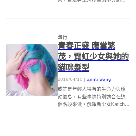
感到發笑，不過流行就是這樣此
一時彼一時，沒有最美，只有合
不合乎當下的潮流。在盧旺達，
Amasunzu 是一百年前盧旺達最
流行
趴的髮型，男性和未婚女性把兩
青春正盛 應當繁
側的頭髮削...
茂，霓虹少女與她的
貓咪髮型
2016/04/10
|
annti wang
或許是年輕人特有的生命力與蓬
勃氣息，有些事情特別適合在這
個階段來做，俄羅斯少女Katichka
用她特殊的霓虹髮色征服了
Instagram，而且翻開後方的頭
髮，還有她心愛貓咪的圖騰，貓
咪+後頸剃髮+彩虹髮色，就是