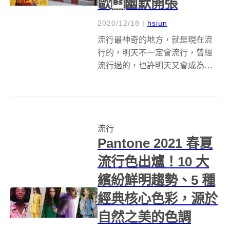
歐幽默開張
2020/12/18
|
hsiun
流行最神奇的地方，就是現在流
行的，明天不一定會流行，曾經
流行過的，也許明天又會成為潮
流。曾經在九零年代紅極一時的
M 字頭，好像又有捲土重來的趨
勢喔！嗯... 至少在瑞典是如此！
瑞典麥當勞最近在斯德哥爾摩開
流行
設了全球一間理髮店 Golden ...
Pantone 2021 春夏
流行色出爐！10 大
繽紛鮮明趨勢、5 種
經典核心色彩，源於
自然之美的色調