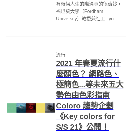
有時候人生的際遇真的很奇妙，
福坦莫大學（Fordham
University）教授兼社工 Lyn
Slater 過去大多徜徉於學術研究
中，時尚只是他的休閒興趣，沒
想到有一天他去紐約參觀時尚
周，卻被人誤認為是時尚巨星，
流行
進而引發一連串意外的發展...
2021 年春夏流行什
麼顏色？ 網路色、
極簡色...等未來五大
勢色由色彩指南
Coloro 趨勢企劃
《Key colors for
S/S 21》公開！